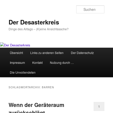
Zum
Zum
primären
sekundären
Such
Inhalt
Inhalt
springen
springen
Der Desasterkreis
Dinge des Alltags – (K)eine Ansichtssache?
Hauptmenü
Übersicht
Links zu anderen Seiten
Der Datenschutz
Impressum
Kontakt
Nutzung durch …
Die Unvollendeten
SCHLAGWORTARCHIV:
BARREN
Wenn der Geräteraum
1
zurückschlägt