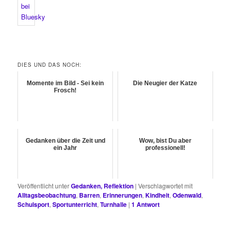
DIES UND DAS NOCH:
Momente im Bild - Sei kein
Die Neugier der Katze
Frosch!
Gedanken über die Zeit und
Wow, bist Du aber
ein Jahr
professionell!
Veröffentlicht unter
Gedanken, Reflektion
|
Verschlagwortet mit
Alltagsbeobachtung
,
Barren
,
Erinnerungen
,
Kindheit
,
Odenwald
,
Schulsport
,
Sportunterricht
,
Turnhalle
|
1
Antwort