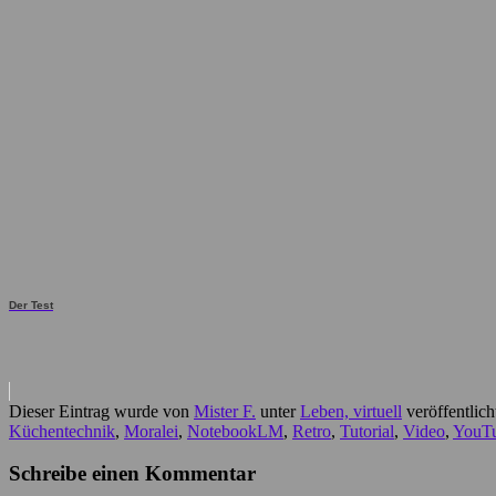
Der Test
Dieser Eintrag wurde von
Mister F.
unter
Leben, virtuell
veröffentlic
Küchentechnik
,
Moralei
,
NotebookLM
,
Retro
,
Tutorial
,
Video
,
YouT
Schreibe einen Kommentar