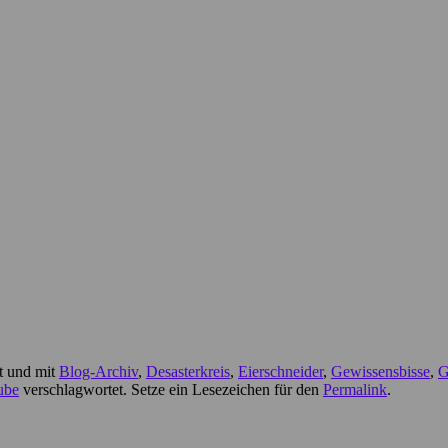
ht und mit
Blog-Archiv
,
Desasterkreis
,
Eierschneider
,
Gewissensbisse
,
G
ube
verschlagwortet. Setze ein Lesezeichen für den
Permalink
.