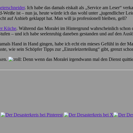
eierschneider
. Ich habe das damals eiskalt als „Service am Leser“ verk
nd-Weiße ist – nun ja, heute würde ich das wohl unter „jugendlicher Le
nicht auf Anhieb geklappt hat. Man will ja professionell bleiben, gell?
er Küche
. Während das Moralei im Hintergrund wahrscheinlich schon di
Stufen – und ich habe seelenruhig daneben gestanden und auf den Auslö
mals Hand in Hand gingen, habe ich echt ein mieses Gefühl in der Mag
ste, wie sein Schöpfer Tipps zur „Einzeleizerteilung“ gibt, grenzt s
cken.
Denn wenn das Moralei irgendwann mal den Dienst quittiert