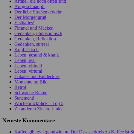
Artikel, die noch offen sind!
Aufgeschnappt!
Der liebe Straßenverkehr
Der Morgengruß
Ersthaftes!
Fimmel und Macken
Gedanken, philosophisch
Gedanken, Reflektion
Gedanken, surreal
Kopf->Tisch
Leben, gesund & krank
Leben, real
Leben, virtuell
Leben, virtural
Lokales und Entdecktes
Momente im Bild
Retro!
Schwache Reime
Statement!
Wochenrückblick – Top 5
Zu anderen Zielen, Links!
Neueste Kommentare
Kaffee gibt es. Irgendwie. ► Der Desasterkreis
zu
Kaffee ist 