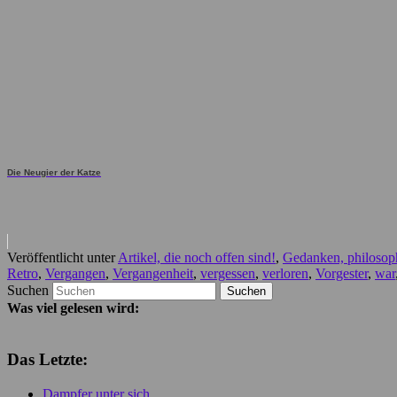
Die Neugier der Katze
Veröffentlicht unter
Artikel, die noch offen sind!
,
Gedanken, philosop
Retro
,
Vergangen
,
Vergangenheit
,
vergessen
,
verloren
,
Vorgester
,
war
Suchen
Was viel gelesen wird:
Das Letzte:
Dampfer unter sich