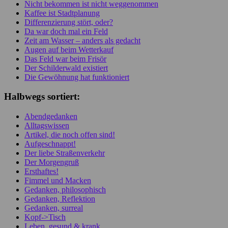
Nicht bekommen ist nicht weggenommen
Kaffee ist Stadtplanung
Differenzierung stört, oder?
Da war doch mal ein Feld
Zeit am Wasser – anders als gedacht
Augen auf beim Wetterkauf
Das Feld war beim Frisör
Der Schilderwald existiert
Die Gewöhnung hat funktioniert
Halbwegs sortiert:
Abendgedanken
Alltagswissen
Artikel, die noch offen sind!
Aufgeschnappt!
Der liebe Straßenverkehr
Der Morgengruß
Ersthaftes!
Fimmel und Macken
Gedanken, philosophisch
Gedanken, Reflektion
Gedanken, surreal
Kopf->Tisch
Leben, gesund & krank