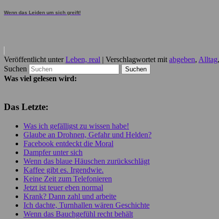
Wenn das Leiden um sich greift!
Veröffentlicht unter
Leben, real
|
Verschlagwortet mit
abgeben
,
Alltag
Suchen
Was viel gelesen wird:
Das Letzte:
Was ich gefälligst zu wissen habe!
Glaube an Drohnen, Gefahr und Helden?
Facebook entdeckt die Moral
Dampfer unter sich
Wenn das blaue Häuschen zurückschlägt
Kaffee gibt es. Irgendwie.
Keine Zeit zum Telefonieren
Jetzt ist teuer eben normal
Krank? Dann zahl und arbeite
Ich dachte, Turnhallen wären Geschichte
Wenn das Bauchgefühl recht behält