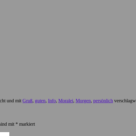
icht und mit
Gruß
,
guten
,
Info
,
Moralei
,
Morgen
,
persönlich
verschlagwo
sind mit
*
markiert