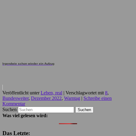
Irgendwie schon wieder ein Aufzug
Veröffentlicht unter
Leben, real
|
Verschlagwortet mit
8
,
Bundesweiter
,
Dezember 2022
,
Warntag
|
Schreibe einen
Kommentar
Suchen
Was viel gelesen wird:
Das Letzte: