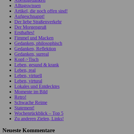
Abendgedanken
Alltagswissen
Artikel, die noch offen sind!
Aufgeschnappt!
Der liebe Straßenverkehr
Der Morgengruß
Ersthaftes!
Fimmel und Macken
Gedanken, philosophisch
Gedanken, Reflektion
Gedanken, surreal
Kopf->Tisch
Leben, gesund & krank
Leben, real
Leben, virtuell
Leben, virtural
Lokales und Entdecktes
Momente im Bild
Retro!
Schwache Reime
Statement!
Wochenrückblick – Top 5
Zu anderen Zielen, Links!
Neueste Kommentare