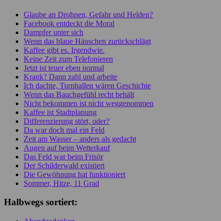
Glaube an Drohnen, Gefahr und Helden?
Facebook entdeckt die Moral
Dampfer unter sich
Wenn das blaue Häuschen zurückschlägt
Kaffee gibt es. Irgendwie.
Keine Zeit zum Telefonieren
Jetzt ist teuer eben normal
Krank? Dann zahl und arbeite
Ich dachte, Turnhallen wären Geschichte
Wenn das Bauchgefühl recht behält
Nicht bekommen ist nicht weggenommen
Kaffee ist Stadtplanung
Differenzierung stört, oder?
Da war doch mal ein Feld
Zeit am Wasser – anders als gedacht
Augen auf beim Wetterkauf
Das Feld war beim Frisör
Der Schilderwald existiert
Die Gewöhnung hat funktioniert
Sommer, Hitze, 11 Grad
Halbwegs sortiert: