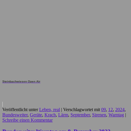
Steinbachwiesen Open Air
Veröffentlicht unter
Leben, real
|
Verschlagwortet mit
09
,
12
,
2024
,
Bundesweiter
,
Geräte
,
Krach
,
Lärm
,
September
,
Sirenen
,
Warntag
|
Schreibe einen Kommentar