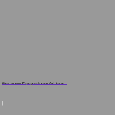
Wenn das neue Körpergewicht etwas Geld kostet ...