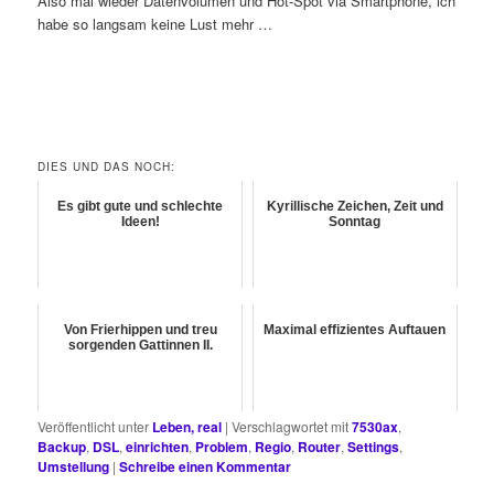
Also mal wieder Datenvolumen und Hot-Spot via Smartphone, ich
habe so langsam keine Lust mehr …
DIES UND DAS NOCH:
Es gibt gute und schlechte
Kyrillische Zeichen, Zeit und
Ideen!
Sonntag
Von Frierhippen und treu
Maximal effizientes Auftauen
sorgenden Gattinnen II.
Veröffentlicht unter
Leben, real
|
Verschlagwortet mit
7530ax
,
Backup
,
DSL
,
einrichten
,
Problem
,
Regio
,
Router
,
Settings
,
Umstellung
|
Schreibe einen Kommentar