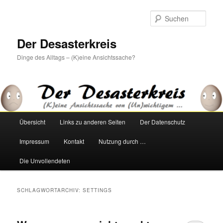
Zum
Zum
primären
sekundären
Such
Inhalt
Inhalt
springen
springen
Der Desasterkreis
Dinge des Alltags – (K)eine Ansichtssache?
Hauptmenü
Übersicht
Links zu anderen Seiten
Der Datenschutz
Impressum
Kontakt
Nutzung durch …
Die Unvollendeten
SCHLAGWORTARCHIV:
SETTINGS