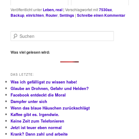
Veröffentlicht unter
Leben, real
|
Verschlagwortet mit
7530ax
,
Backup
,
einrichten
,
Router
,
Settings
|
Schreibe einen Kommentar
S
u
c
h
Was viel gelesen wird:
e
n
DAS LETZTE:
Was ich gefälligst zu wissen habe!
Glaube an Drohnen, Gefahr und Helden?
Facebook entdeckt die Moral
Dampfer unter sich
Wenn das blaue Häuschen zurückschlägt
Kaffee gibt es. Irgendwie.
Keine Zeit zum Telefonieren
Jetzt ist teuer eben normal
Krank? Dann zahl und arbeite