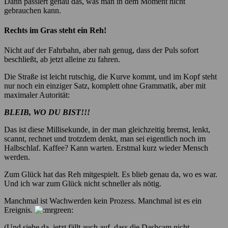
Dann passiert genau das, was man in dem Moment nicht
gebrauchen kann.
Rechts im Gras steht ein Reh!
Nicht auf der Fahrbahn, aber nah genug, dass der Puls sofort
beschließt, ab jetzt alleine zu fahren.
Die Straße ist leicht rutschig, die Kurve kommt, und im Kopf steht
nur noch ein einziger Satz, komplett ohne Grammatik, aber mit
maximaler Autorität:
BLEIB, WO DU BIST!!!
Das ist diese Millisekunde, in der man gleichzeitig bremst, lenkt,
scannt, rechnet und trotzdem denkt, man sei eigentlich noch im
Halbschlaf. Kaffee? Kann warten. Erstmal kurz wieder Mensch
werden.
Zum Glück hat das Reh mitgespielt. Es blieb genau da, wo es war.
Und ich war zum Glück nicht schneller als nötig.
Manchmal ist Wachwerden kein Prozess. Manchmal ist es ein
Ereignis.
(Und siehe da, jetzt fällt auch auf, dass die Dashcam nicht