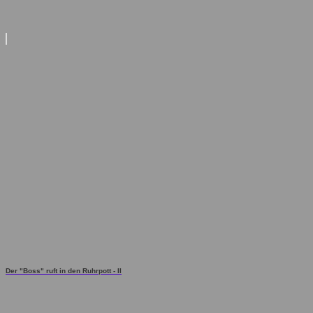
Der "Boss" ruft in den Ruhrpott - II