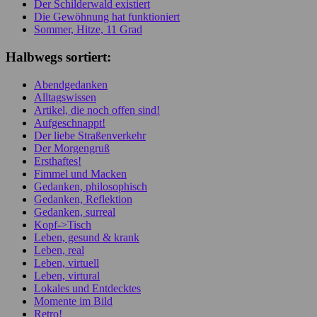
Der Schilderwald existiert
Die Gewöhnung hat funktioniert
Sommer, Hitze, 11 Grad
Halbwegs sortiert:
Abendgedanken
Alltagswissen
Artikel, die noch offen sind!
Aufgeschnappt!
Der liebe Straßenverkehr
Der Morgengruß
Ersthaftes!
Fimmel und Macken
Gedanken, philosophisch
Gedanken, Reflektion
Gedanken, surreal
Kopf->Tisch
Leben, gesund & krank
Leben, real
Leben, virtuell
Leben, virtural
Lokales und Entdecktes
Momente im Bild
Retro!