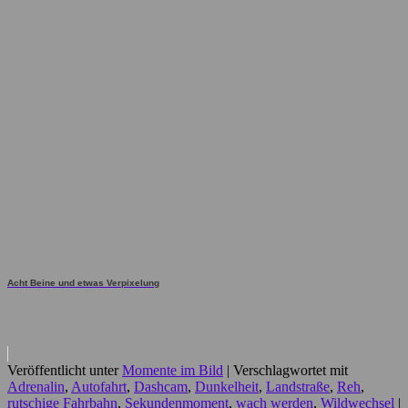
Acht Beine und etwas Verpixelung
Veröffentlicht unter
Momente im Bild
|
Verschlagwortet mit
Adrenalin
,
Autofahrt
,
Dashcam
,
Dunkelheit
,
Landstraße
,
Reh
,
rutschige Fahrbahn
,
Sekundenmoment
,
wach werden
,
Wildwechsel
|