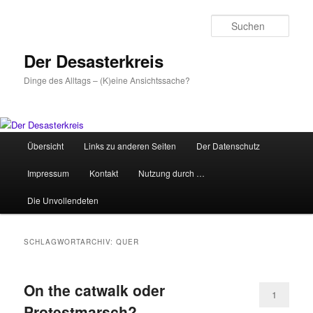
Zum
Zum
primären
sekundären
Such
Inhalt
Inhalt
springen
springen
Der Desasterkreis
Dinge des Alltags – (K)eine Ansichtssache?
Hauptmenü
Übersicht
Links zu anderen Seiten
Der Datenschutz
Impressum
Kontakt
Nutzung durch …
Die Unvollendeten
SCHLAGWORTARCHIV:
QUER
On the catwalk oder
1
Protestmarsch?