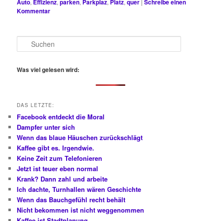
Auto
,
Effizienz
,
parken
,
Parkplaz
,
Platz
,
quer
|
Schreibe einen
Kommentar
S
u
c
h
Was viel gelesen wird:
e
n
DAS LETZTE:
Facebook entdeckt die Moral
Dampfer unter sich
Wenn das blaue Häuschen zurückschlägt
Kaffee gibt es. Irgendwie.
Keine Zeit zum Telefonieren
Jetzt ist teuer eben normal
Krank? Dann zahl und arbeite
Ich dachte, Turnhallen wären Geschichte
Wenn das Bauchgefühl recht behält
Nicht bekommen ist nicht weggenommen
Kaffee ist Stadtplanung