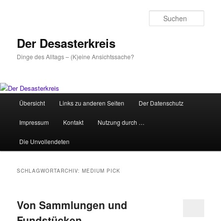
Zum
Zum
primären
sekundären
Such
Inhalt
Inhalt
springen
springen
Der Desasterkreis
Dinge des Alltags – (K)eine Ansichtssache?
Hauptmenü
Übersicht
Links zu anderen Seiten
Der Datenschutz
Impressum
Kontakt
Nutzung durch …
Die Unvollendeten
SCHLAGWORTARCHIV:
MEDIUM PICK
Von Sammlungen und
Fundstücken