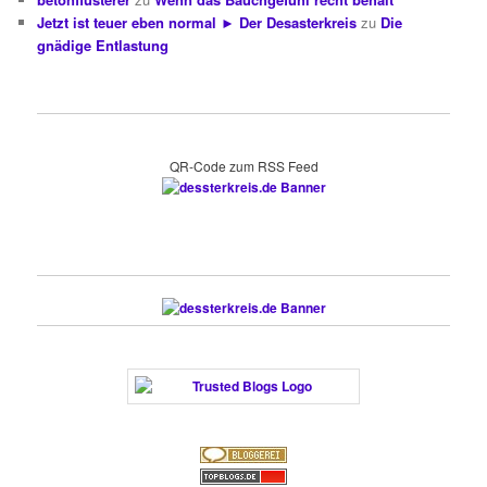
Jetzt ist teuer eben normal ► Der Desasterkreis
zu
Die
gnädige Entlastung
QR-Code zum RSS Feed