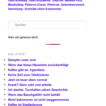
Gitarrenhobby
,
Gitarrenzubehör
,
Gitarrist
,
Medium Pick
,
Musikalltag
,
Plektren-Chaos
,
Plektrum
,
Saiteninstrument
,
Sammlung
|
Schreibe einen Kommentar
S
u
c
h
Was viel gelesen wird:
e
n
DAS LETZTE:
Dampfer unter sich
Wenn das blaue Häuschen zurückschlägt
Kaffee gibt es. Irgendwie.
Keine Zeit zum Telefonieren
Jetzt ist teuer eben normal
Krank? Dann zahl und arbeite
Ich dachte, Turnhallen wären Geschichte
Wenn das Bauchgefühl recht behält
Nicht bekommen ist nicht weggenommen
Kaffee ist Stadtplanung