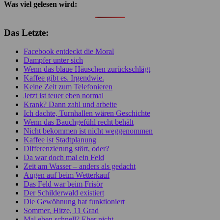
Was viel gelesen wird:
Das Letzte:
Facebook entdeckt die Moral
Dampfer unter sich
Wenn das blaue Häuschen zurückschlägt
Kaffee gibt es. Irgendwie.
Keine Zeit zum Telefonieren
Jetzt ist teuer eben normal
Krank? Dann zahl und arbeite
Ich dachte, Turnhallen wären Geschichte
Wenn das Bauchgefühl recht behält
Nicht bekommen ist nicht weggenommen
Kaffee ist Stadtplanung
Differenzierung stört, oder?
Da war doch mal ein Feld
Zeit am Wasser – anders als gedacht
Augen auf beim Wetterkauf
Das Feld war beim Frisör
Der Schilderwald existiert
Die Gewöhnung hat funktioniert
Sommer, Hitze, 11 Grad
Mal eben schnell? Eher nicht …