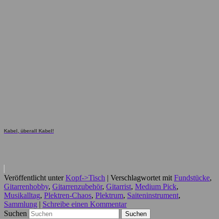
Kabel, überall Kabel!
Veröffentlicht unter
Kopf->Tisch
|
Verschlagwortet mit
Fundstücke
,
Gitarrenhobby
,
Gitarrenzubehör
,
Gitarrist
,
Medium Pick
,
Musikalltag
,
Plektren-Chaos
,
Plektrum
,
Saiteninstrument
,
Sammlung
|
Schreibe einen Kommentar
Suchen