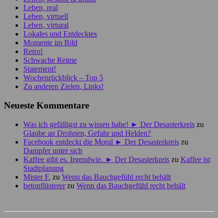
Leben, real
Leben, virtuell
Leben, virtural
Lokales und Entdecktes
Momente im Bild
Retro!
Schwache Reime
Statement!
Wochenrückblick – Top 5
Zu anderen Zielen, Links!
Neueste Kommentare
Was ich gefälligst zu wissen habe! ► Der Desasterkreis
zu
Glaube an Drohnen, Gefahr und Helden?
Facebook entdeckt die Moral ► Der Desasterkreis
zu
Dampfer unter sich
Kaffee gibt es. Irgendwie. ► Der Desasterkreis
zu
Kaffee ist
Stadtplanung
Mister F.
zu
Wenn das Bauchgefühl recht behält
betonflüsterer
zu
Wenn das Bauchgefühl recht behält