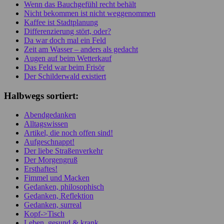
Wenn das Bauchgefühl recht behält
Nicht bekommen ist nicht weggenommen
Kaffee ist Stadtplanung
Differenzierung stört, oder?
Da war doch mal ein Feld
Zeit am Wasser – anders als gedacht
Augen auf beim Wetterkauf
Das Feld war beim Frisör
Der Schilderwald existiert
Halbwegs sortiert:
Abendgedanken
Alltagswissen
Artikel, die noch offen sind!
Aufgeschnappt!
Der liebe Straßenverkehr
Der Morgengruß
Ersthaftes!
Fimmel und Macken
Gedanken, philosophisch
Gedanken, Reflektion
Gedanken, surreal
Kopf->Tisch
Leben, gesund & krank