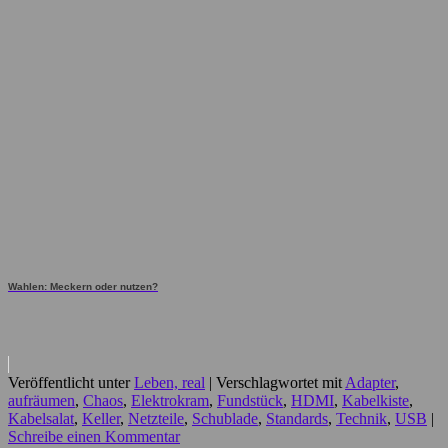
Wahlen: Meckern oder nutzen?
Veröffentlicht unter
Leben, real
|
Verschlagwortet mit
Adapter
,
aufräumen
,
Chaos
,
Elektrokram
,
Fundstück
,
HDMI
,
Kabelkiste
,
Kabelsalat
,
Keller
,
Netzteile
,
Schublade
,
Standards
,
Technik
,
USB
|
Schreibe einen Kommentar