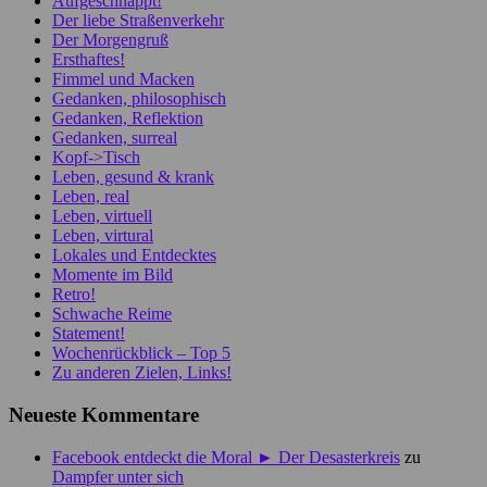
Aufgeschnappt!
Der liebe Straßenverkehr
Der Morgengruß
Ersthaftes!
Fimmel und Macken
Gedanken, philosophisch
Gedanken, Reflektion
Gedanken, surreal
Kopf->Tisch
Leben, gesund & krank
Leben, real
Leben, virtuell
Leben, virtural
Lokales und Entdecktes
Momente im Bild
Retro!
Schwache Reime
Statement!
Wochenrückblick – Top 5
Zu anderen Zielen, Links!
Neueste Kommentare
Facebook entdeckt die Moral ► Der Desasterkreis
zu
Dampfer unter sich