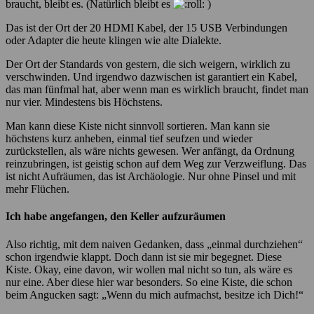
braucht, bleibt es. (Natürlich bleibt es
)
Das ist der Ort der 20 HDMI Kabel, der 15 USB Verbindungen
oder Adapter die heute klingen wie alte Dialekte.
Der Ort der Standards von gestern, die sich weigern, wirklich zu
verschwinden. Und irgendwo dazwischen ist garantiert ein Kabel,
das man fünfmal hat, aber wenn man es wirklich braucht, findet man
nur vier. Mindestens bis Höchstens.
Man kann diese Kiste nicht sinnvoll sortieren. Man kann sie
höchstens kurz anheben, einmal tief seufzen und wieder
zurückstellen, als wäre nichts gewesen. Wer anfängt, da Ordnung
reinzubringen, ist geistig schon auf dem Weg zur Verzweiflung. Das
ist nicht Aufräumen, das ist Archäologie. Nur ohne Pinsel und mit
mehr Flüchen.
Ich habe angefangen, den Keller aufzuräumen
Also richtig, mit dem naiven Gedanken, dass „einmal durchziehen“
schon irgendwie klappt. Doch dann ist sie mir begegnet. Diese
Kiste. Okay, eine davon, wir wollen mal nicht so tun, als wäre es
nur eine. Aber diese hier war besonders. So eine Kiste, die schon
beim Angucken sagt: „Wenn du mich aufmachst, besitze ich Dich!“