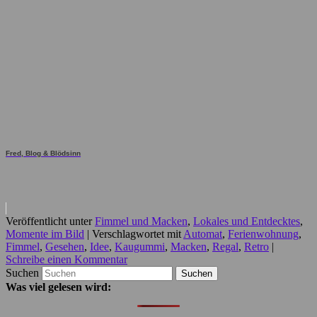
Fred, Blog & Blödsinn
Veröffentlicht unter
Fimmel und Macken
,
Lokales und Entdecktes
,
Momente im Bild
|
Verschlagwortet mit
Automat
,
Ferienwohnung
,
Fimmel
,
Gesehen
,
Idee
,
Kaugummi
,
Macken
,
Regal
,
Retro
|
Schreibe einen Kommentar
Suchen
Was viel gelesen wird: