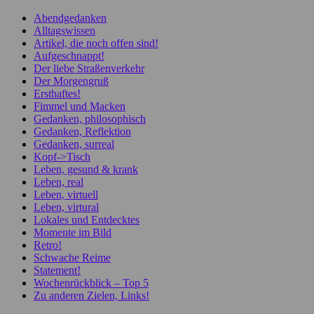
Abendgedanken
Alltagswissen
Artikel, die noch offen sind!
Aufgeschnappt!
Der liebe Straßenverkehr
Der Morgengruß
Ersthaftes!
Fimmel und Macken
Gedanken, philosophisch
Gedanken, Reflektion
Gedanken, surreal
Kopf->Tisch
Leben, gesund & krank
Leben, real
Leben, virtuell
Leben, virtural
Lokales und Entdecktes
Momente im Bild
Retro!
Schwache Reime
Statement!
Wochenrückblick – Top 5
Zu anderen Zielen, Links!