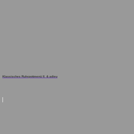
Klassisches Ruhrpottmenü II. & adieu