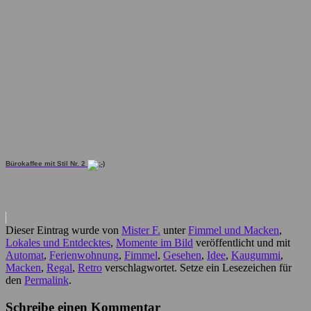
Bürokaffee mit Stil Nr. 2
Dieser Eintrag wurde von
Mister F.
unter
Fimmel und Macken
,
Lokales und Entdecktes
,
Momente im Bild
veröffentlicht und mit
Automat
,
Ferienwohnung
,
Fimmel
,
Gesehen
,
Idee
,
Kaugummi
,
Macken
,
Regal
,
Retro
verschlagwortet. Setze ein Lesezeichen für
den
Permalink
.
Schreibe einen Kommentar