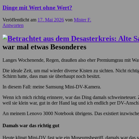
Dinge mit Wert ohne Wert?
Veröffentlicht am
17. Mai 2026
von
Mister F.
Antworten
war mal etwas Besonderes
Langes Wochenende, Regen, draußen also eher Premiumgrau mit Was
Die ideale Zeit, um mal wieder diverse Kisten zu sichten. Nicht rich
Schirm hatte, dass man sie überhaupt noch besitzt.
In diesem Fall: meine Samsung Mini-DV-Kamera.
Wenn ich mich richtig erinnere, war das Ding damals schweineteuer. 
weil sie klein war, gut in der Hand lag und ich endlich per DV-Anschl
An meinem Lenovo 3000 Notebook übrigens. Das existiert inzwischen 
Damals war das richtig gut
Heute klingt Mini-DV fast wie ein Museumsbegriff, damals war das s