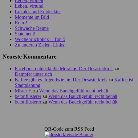
Leben, virtuell
Leben, virtural
Lokales und Entdecktes
Momente im Bild
Retro!
Schwache Reime
Statement!
Wochenrückblick – Top 5
Zu anderen Zielen, Links!
Neueste Kommentare
Facebook entdeckt die Moral ► Der Desasterkreis
zu
Dampfer unter sich
Kaffee gibt es. Irgendwie. ► Der Desasterkreis
zu
Kaffee ist
Stadtplanung
Mister F.
zu
Wenn das Bauchgefühl recht behält
betonflüsterer
zu
Wenn das Bauchgefühl recht behält
betonflüsterer
zu
Wenn das Bauchgefühl recht behält
QR-Code zum RSS Feed