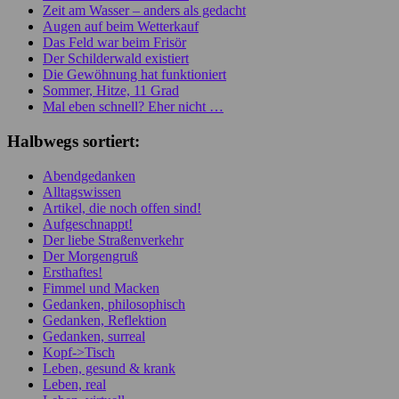
Zeit am Wasser – anders als gedacht
Augen auf beim Wetterkauf
Das Feld war beim Frisör
Der Schilderwald existiert
Die Gewöhnung hat funktioniert
Sommer, Hitze, 11 Grad
Mal eben schnell? Eher nicht …
Halbwegs sortiert:
Abendgedanken
Alltagswissen
Artikel, die noch offen sind!
Aufgeschnappt!
Der liebe Straßenverkehr
Der Morgengruß
Ersthaftes!
Fimmel und Macken
Gedanken, philosophisch
Gedanken, Reflektion
Gedanken, surreal
Kopf->Tisch
Leben, gesund & krank
Leben, real