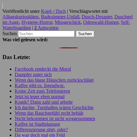
Veröffentlicht unter
Kopf->Tisch
|
Verschlagwortet mit
Alltagskuriositäten
,
Badezimmer-Unfall
,
Dusch-Desaster
,
Duschgel
im Auge
,
Hygiene-Horror
,
Missgeschick
,
Odenwald-Humor
,
Self-
Waterboarding
|
2
Antworten
Suchen
Was viel gelesen wird:
Das Letzte:
Facebook entdeckt die Moral
Dampfer unter sich
Wenn das blaue Häuschen zurückschlägt
Kaffee gibt es. Irgendwie.
Keine Zeit zum Telefonieren
Jetzt ist teuer eben normal
Krank? Dann zahl und arbeite
Ich dachte, Turnhallen wären Geschichte
Wenn das Bauchgefühl recht behält
Nicht bekommen ist nicht weggenommen
Kaffee ist Stadtplanung
Differenzierung stört, oder?
Da war doch mal ein Feld