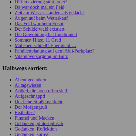
Differenzierung stört, oder?
Da war doch mal ein Feld
Zeit am Wasser – anders als gedacht
Augen auf beim Wetterkauf
Das Feld war beim Frisör
Der Schilderwald existiert
Die Gewöhnung hat funktioniert
Sommer, Hitze, 11 Grad
Mal eben schnell? Eher nicht …
Familienplanung auf dem Aldi-Parkplatz?
Vitaminversorgung im Büro
Halbwegs sortiert:
Abendgedanken
Alltagswissen
Artikel, die noch offen sind!
Aufgeschnappt!
Der liebe Straßenverkehr
Der Morgengruß
Ersthaftes!
Fimmel und Macken
Gedanken, philosophisch
Gedanken, Reflektion
Gedanken, surreal