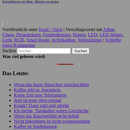
Scheißdreck per Mail - Wieder so plump
Veröffentlicht unter
Kopf->Tisch
|
Verschlagwortet mit
Alltag
,
Chaos
,
Desasterkreis
,
Fernbedienung
,
Humor
,
LED
,
LED-Stripes
,
Licht
,
RGB
,
Smart Home
,
technikalltag
,
Wohnzimmer
|
Schreibe
einen Kommentar
Suchen
Was viel gelesen wird:
Das Letzte:
Wenn das blaue Häuschen zurückschlägt
Kaffee gibt es. Irgendwie.
Keine Zeit zum Telefonieren
Jetzt ist teuer eben normal
Krank? Dann zahl und arbeite
Ich dachte, Turnhallen wären Geschichte
Wenn das Bauchgefühl recht behält
Nicht bekommen ist nicht weggenommen
Kaffee ist Stadtplanung