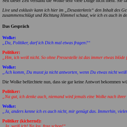
Seit dieser Zeit verstand die Wolke sehr viele Dinge nicht mehr. Sie f
Live und exklusiv kann ich hier im „Desasterkreis“ den Inhalt des 
zusammenschlägt und Richtung Himmel schaut, wie ich es auch in der
Das Gespräch
Wolke:
„Du, Politiker, darf ich Dich mal etwas fragen?“
Politiker:
„Hm, ich weiß nicht. So ohne Pressestelle ist das immer etwas blöde 
Wolke:
„Ach komm, Du musst ja nicht antworten, wenn Du etwas nicht weiß
Die Wolke befürchtete nun, dass sie gar keine Antwort bekommen wü
Politiker:
„Na gut, ich denke auch, niemand wird jemals eine Wolke nach ihrer 
Wolke:
„Ja, anders kenne ich es auch nicht, mir genügt das. Immerhin, viele
Politiker (kichernd):
„Ja, weiß ich! Na los, frag schon!“