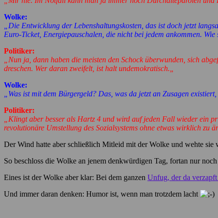
„Mir nie. Im Notfall kann man ja immer noch Durchalteparolen und P
Wolke:
„Die Entwicklung der Lebenshaltungskosten, das ist doch jetzt langsa
Euro-Ticket, Energiepauschalen, die nicht bei jedem ankommen. Wie 
Politiker:
„Nun ja, dann haben die meisten den Schock überwunden, sich abgef
dreschen. Wer daran zweifelt, ist halt undemokratisch.
„
Wolke:
„Was ist mit dem Bürgergeld? Das, was da jetzt an Zusagen existiert,
Politiker:
„Klingt aber besser als Hartz 4 und wird auf jeden Fall wieder ein p
revolutionäre Umstellung des Sozialsystems ohne etwas wirklich zu 
Der Wind hatte aber schließlich Mitleid mit der Wolke und wehte sie 
So beschloss die Wolke an jenem denkwürdigen Tag, fortan nur noch in
Eines ist der Wolke aber klar: Bei dem ganzen
Unfug, der da verzapft
Und immer daran denken: Humor ist, wenn man trotzdem lacht