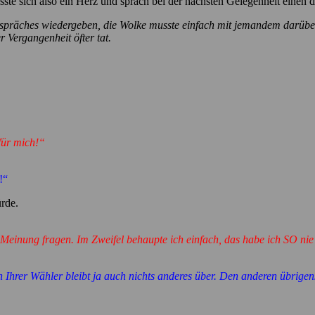
asste sich also ein Herz und sprach bei der nächsten Gelegenheit einen de
Gespräches wiedergeben, die Wolke musste einfach mit jemandem darübe
 Vergangenheit öfter tat.
für mich!“
!“
rde.
Meinung fragen. Im Zweifel behaupte ich einfach, das habe ich SO nie
n Ihrer Wähler bleibt ja auch nichts anderes über. Den anderen übrige