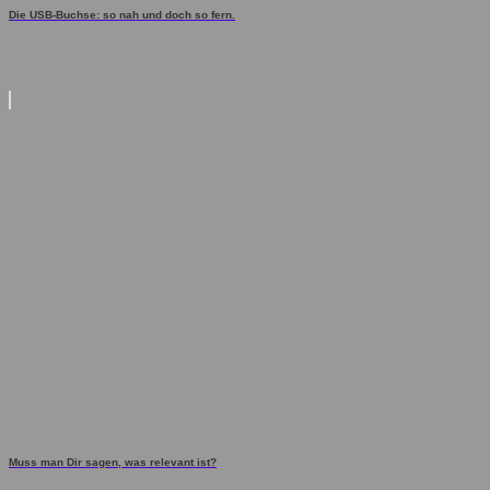
Die USB-Buchse: so nah und doch so fern.
Muss man Dir sagen, was relevant ist?