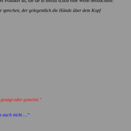
r Politiker an, die sie in Berlin schon eine Weile beobachtete.
r sprechen, der gelegentlich die Hände über dem Kopf
 gesagt oder gemeint.“
ns auch nicht …“