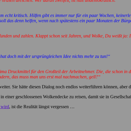
hrasen dreschen. Wer daran zweifelt, ist halt undemokratisch.“
m echt kritisch. Hilfen gibt es immer nur für ein paar Wochen, keinerl
soll das denn helfen, wenn nach spätestens ein paar Monaten der Bürg
unden und zahlen. Klappt schon seit Jahren, und Wolke, Du weißt ja:
 hat doch mit der ursprüngleichen Idee nichts mehr zu tun!“
rima Druckmittel für den Großteil der Arbeitnehmer. Die, die schon in 
ändern, das muss man uns erst mal nachmachen, gell?“
weiter. Sie hätte diesen Dialog noch endlos weiterführen können, aber 
 einer geschlossenen Wolkendecke zu reisen, damit sie in Gesellschaft 
 wird
, ist die Realität längst vergessen …