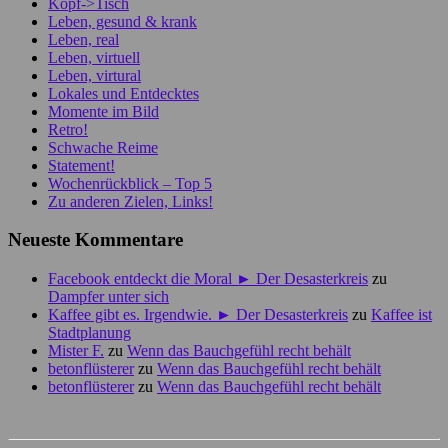
Kopf->Tisch
Leben, gesund & krank
Leben, real
Leben, virtuell
Leben, virtural
Lokales und Entdecktes
Momente im Bild
Retro!
Schwache Reime
Statement!
Wochenrückblick – Top 5
Zu anderen Zielen, Links!
Neueste Kommentare
Facebook entdeckt die Moral ► Der Desasterkreis
zu
Dampfer unter sich
Kaffee gibt es. Irgendwie. ► Der Desasterkreis
zu
Kaffee ist
Stadtplanung
Mister F.
zu
Wenn das Bauchgefühl recht behält
betonflüsterer
zu
Wenn das Bauchgefühl recht behält
betonflüsterer
zu
Wenn das Bauchgefühl recht behält