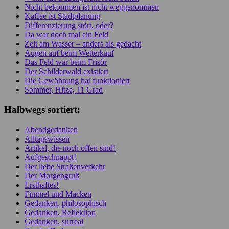
Nicht bekommen ist nicht weggenommen
Kaffee ist Stadtplanung
Differenzierung stört, oder?
Da war doch mal ein Feld
Zeit am Wasser – anders als gedacht
Augen auf beim Wetterkauf
Das Feld war beim Frisör
Der Schilderwald existiert
Die Gewöhnung hat funktioniert
Sommer, Hitze, 11 Grad
Halbwegs sortiert:
Abendgedanken
Alltagswissen
Artikel, die noch offen sind!
Aufgeschnappt!
Der liebe Straßenverkehr
Der Morgengruß
Ersthaftes!
Fimmel und Macken
Gedanken, philosophisch
Gedanken, Reflektion
Gedanken, surreal