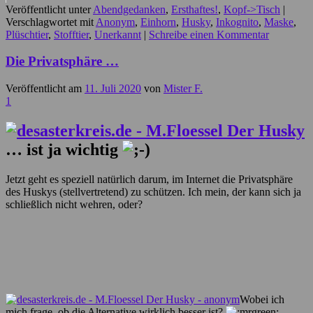
Veröffentlicht unter
Abendgedanken
,
Ersthaftes!
,
Kopf->Tisch
|
Verschlagwortet mit
Anonym
,
Einhorn
,
Husky
,
Inkognito
,
Maske
,
Plüschtier
,
Stofftier
,
Unerkannt
|
Schreibe einen Kommentar
Die Privatsphäre …
Veröffentlicht am
11. Juli 2020
von
Mister F.
1
… ist ja wichtig
Jetzt geht es speziell natürlich darum, im Internet die Privatsphäre
des Huskys (stellvertretend) zu schützen. Ich mein, der kann sich ja
schließlich nicht wehren, oder?
Wobei ich
mich frage, ob die Alternative wirklich besser ist?