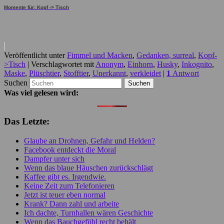
Momente für: Kopf -> Tisch
Veröffentlicht unter
Fimmel und Macken
,
Gedanken, surreal
,
Kopf-
>Tisch
|
Verschlagwortet mit
Anonym
,
Einhorn
,
Husky
,
Inkognito
,
Maske
,
Plüschtier
,
Stofftier
,
Unerkannt
,
verkleidet
|
1
Antwort
Suchen
Was viel gelesen wird:
Das Letzte:
Glaube an Drohnen, Gefahr und Helden?
Facebook entdeckt die Moral
Dampfer unter sich
Wenn das blaue Häuschen zurückschlägt
Kaffee gibt es. Irgendwie.
Keine Zeit zum Telefonieren
Jetzt ist teuer eben normal
Krank? Dann zahl und arbeite
Ich dachte, Turnhallen wären Geschichte
Wenn das Bauchgefühl recht behält