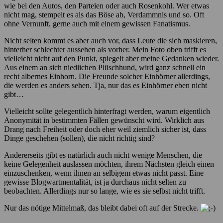
wie bei den Autos, den Parteien oder auch Rosenkohl. Wer etwas
nicht mag, stempelt es als das Böse ab, Verdammnis und so. Oft
ohne Vernunft, gerne auch mit einem gewissen Fanatismus.
Nicht selten kommt es aber auch vor, dass Leute die sich maskieren,
hinterher schlechter aussehen als vorher. Mein Foto oben trifft es
vielleicht nicht auf den Punkt, spiegelt aber meine Gedanken wieder.
Aus einem an sich niedlichen Plüschhund, wird ganz schnell ein
recht albernes Einhorn. Die Freunde solcher Einhörner allerdings,
die werden es anders sehen. Tja, nur das es Einhörner eben nicht
gibt…
Vielleicht sollte gelegentlich hinterfragt werden, warum eigentlich
Anonymität in bestimmten Fällen gewünscht wird. Wirklich aus
Drang nach Freiheit oder doch eher weil ziemlich sicher ist, dass
Dinge geschehen (sollen), die nicht richtig sind?
Andererseits gibt es natürlich auch nicht wenige Menschen, die
keine Gelegenheit auslassen möchten, ihrem Nächsten gleich einen
einzuschenken, wenn ihnen an selbigem etwas nicht passt. Eine
gewisse Blogwartmentalität, ist ja durchaus nicht selten zu
beobachten. Allerdings nur so lange, wie es sie selbst nicht trifft.
Nur das nötige Mittelmaß, das bleibt dabei oft auf der Strecke.