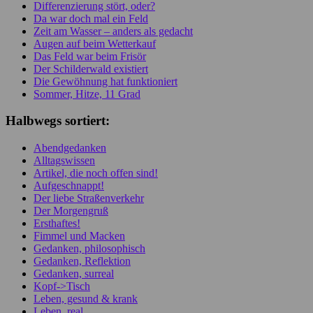
Differenzierung stört, oder?
Da war doch mal ein Feld
Zeit am Wasser – anders als gedacht
Augen auf beim Wetterkauf
Das Feld war beim Frisör
Der Schilderwald existiert
Die Gewöhnung hat funktioniert
Sommer, Hitze, 11 Grad
Halbwegs sortiert:
Abendgedanken
Alltagswissen
Artikel, die noch offen sind!
Aufgeschnappt!
Der liebe Straßenverkehr
Der Morgengruß
Ersthaftes!
Fimmel und Macken
Gedanken, philosophisch
Gedanken, Reflektion
Gedanken, surreal
Kopf->Tisch
Leben, gesund & krank
Leben, real