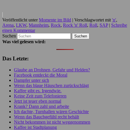
Veröffentlicht unter
Momente im Bild
|
Verschlagwortet mit
'n'
,
Arena
,
LKW
,
Mannheim
,
Rock
,
Rock 'n' Roll
,
Roll
,
SAP
|
Schreibe
einen Kommentar
Suchen
Was viel gelesen wird:
Das Letzte:
Glaube an Drohnen, Gefahr und Helden?
Facebook entdeckt die Moral
Dampfer unter sich
Wenn das blaue Häuschen zurückschlägt
Kaffee gibt es. Irgendwie.
Keine Zeit zum Telefonieren
Jetzt ist teuer eben normal
Krank? Dann zahl und arbeite
Ich dachte, Turnhallen wären Geschichte
Wenn das Bauchgefühl recht behält
Nicht bekommen ist nicht weggenommen
Kaffee ist Stadtplanung