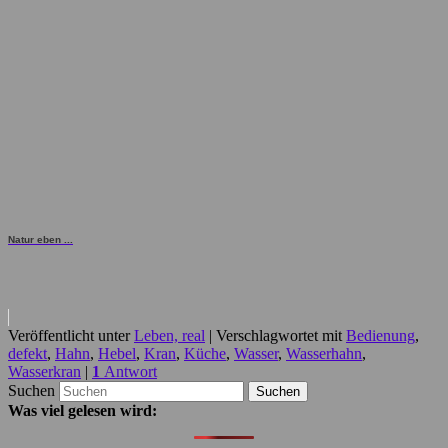
Natur eben ...
Veröffentlicht unter
Leben, real
|
Verschlagwortet mit
Bedienung
,
defekt
,
Hahn
,
Hebel
,
Kran
,
Küche
,
Wasser
,
Wasserhahn
,
Wasserkran
|
1
Antwort
Suchen
Was viel gelesen wird: