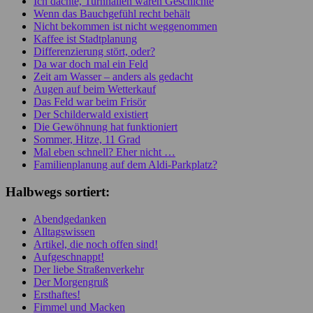
Ich dachte, Turnhallen wären Geschichte
Wenn das Bauchgefühl recht behält
Nicht bekommen ist nicht weggenommen
Kaffee ist Stadtplanung
Differenzierung stört, oder?
Da war doch mal ein Feld
Zeit am Wasser – anders als gedacht
Augen auf beim Wetterkauf
Das Feld war beim Frisör
Der Schilderwald existiert
Die Gewöhnung hat funktioniert
Sommer, Hitze, 11 Grad
Mal eben schnell? Eher nicht …
Familienplanung auf dem Aldi-Parkplatz?
Halbwegs sortiert:
Abendgedanken
Alltagswissen
Artikel, die noch offen sind!
Aufgeschnappt!
Der liebe Straßenverkehr
Der Morgengruß
Ersthaftes!
Fimmel und Macken