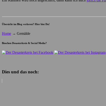
Ein Rahmen wird noch angeschafft, dann kann ich auch
gleich die P
Übersicht im Blog verloren? Hier bist Du!
Home
→
Gemälde
Bisschen Desasterkreis & Social Media?
Dies und das noch: