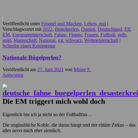
Veröffentlicht unter
Fimmel und Macken
,
Leben, real
|
Verschlagwortet mit
2022
,
Bügelperlen
,
Damen
,
Deutschland
,
Elf
,
EM
,
Europameisterschaft
,
Fahne
,
Flagge
,
Frauen
,
Fußball
,
gelb
,
gold
,
Mannschaft
,
National
,
rot
,
schwarz
,
Weltmeisterschaft
|
Schreibe einen Kommentar
Nationale Bügelperlen?
Veröffentlicht am
27. Juni 2021
von
Mister F.
Antworten
Die EM triggert mich wohl doch
Eigentlich bin ich ja nicht so der Fußballfan…
Die unglaubliche Kohle, die daran hängt und der elitäre Zirkus – das
alles nervt mich eher ziemlich.