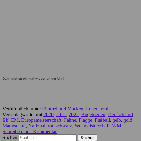
Dann drehen wir mal wieder an der Uhr!
Veröffentlicht unter
Fimmel und Macken
,
Leben, real
|
Verschlagwortet mit
2020
,
2021
,
2022
,
Bügelperlen
,
Deutschland
,
Elf
,
EM
,
Europameisterschaft
,
Fahne
,
Flagge
,
Fußball
,
gelb
,
gold
,
Mannschaft
,
National
,
rot
,
schwarz
,
Weltmeisterschaft
,
WM
|
Schreibe einen Kommentar
Suchen