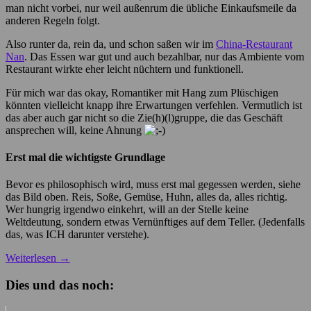
man nicht vorbei, nur weil außenrum die übliche Einkaufsmeile da
anderen Regeln folgt.
Also runter da, rein da, und schon saßen wir im
China-Restaurant
Nan
. Das Essen war gut und auch bezahlbar, nur das Ambiente vom
Restaurant wirkte eher leicht nüchtern und funktionell.
Für mich war das okay, Romantiker mit Hang zum Plüschigen
könnten vielleicht knapp ihre Erwartungen verfehlen. Vermutlich ist
das aber auch gar nicht so die Zie(h)(l)gruppe, die das Geschäft
ansprechen will, keine Ahnung
Erst mal die wichtigste Grundlage
Bevor es philosophisch wird, muss erst mal gegessen werden, siehe
das Bild oben. Reis, Soße, Gemüse, Huhn, alles da, alles richtig.
Wer hungrig irgendwo einkehrt, will an der Stelle keine
Weltdeutung, sondern etwas Vernünftiges auf dem Teller. (Jedenfalls
das, was ICH darunter verstehe).
Weiterlesen
→
Dies und das noch: