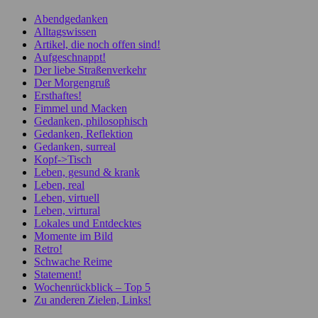
Abendgedanken
Alltagswissen
Artikel, die noch offen sind!
Aufgeschnappt!
Der liebe Straßenverkehr
Der Morgengruß
Ersthaftes!
Fimmel und Macken
Gedanken, philosophisch
Gedanken, Reflektion
Gedanken, surreal
Kopf->Tisch
Leben, gesund & krank
Leben, real
Leben, virtuell
Leben, virtural
Lokales und Entdecktes
Momente im Bild
Retro!
Schwache Reime
Statement!
Wochenrückblick – Top 5
Zu anderen Zielen, Links!