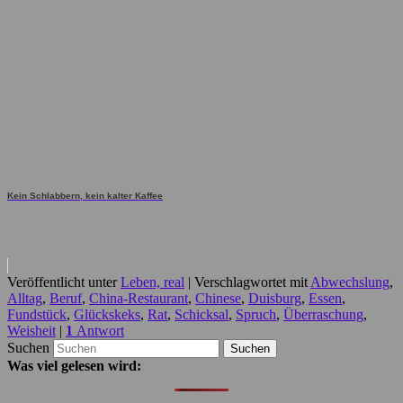
Kein Schlabbern, kein kalter Kaffee
Veröffentlicht unter
Leben, real
|
Verschlagwortet mit
Abwechslung
,
Alltag
,
Beruf
,
China-Restaurant
,
Chinese
,
Duisburg
,
Essen
,
Fundstück
,
Glückskeks
,
Rat
,
Schicksal
,
Spruch
,
Überraschung
,
Weisheit
|
1
Antwort
Suchen
Was viel gelesen wird: