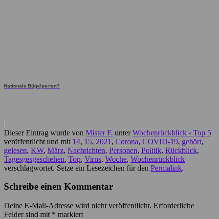
Nationale Bügelperlen?
Dieser Eintrag wurde von
Mister F.
unter
Wochenrückblick - Top 5
veröffentlicht und mit
14
,
15
,
2021
,
Corona
,
COVID-19
,
gehört
,
gelesen
,
KW
,
März
,
Nachrichten
,
Personen
,
Politik
,
Rückblick
,
Tagesgesgeschehen
,
Top
,
Virus
,
Woche
,
Wochenrückblick
verschlagwortet. Setze ein Lesezeichen für den
Permalink
.
Schreibe einen Kommentar
Deine E-Mail-Adresse wird nicht veröffentlicht.
Erforderliche
Felder sind mit
*
markiert