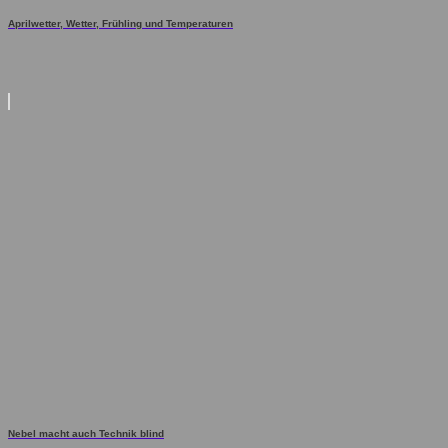
Aprilwetter, Wetter, Frühling und Temperaturen
Nebel macht auch Technik blind