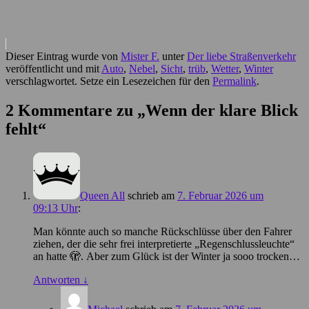
Dieser Eintrag wurde von
Mister F.
unter
Der liebe Straßenverkehr
veröffentlicht und mit
Auto
,
Nebel
,
Sicht
,
trüb
,
Wetter
,
Winter
verschlagwortet. Setze ein Lesezeichen für den
Permalink
.
2 Kommentare zu „
Wenn der klare Blick
fehlt
“
Queen All
schrieb
am
7. Februar 2026 um
09:13 Uhr
:
Man könnte auch so manche Rückschlüsse über den Fahrer
ziehen, der die sehr frei interpretierte „Regenschlussleuchte“
an hatte 🫣. Aber zum Glück ist der Winter ja sooo trocken…
Antworten
↓