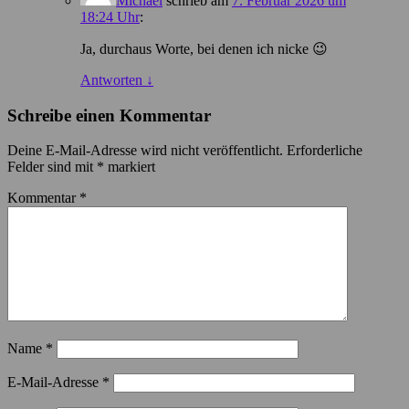
Michael
schrieb
am
7. Februar 2026 um
18:24 Uhr
:
Ja, durchaus Worte, bei denen ich nicke 😉
Antworten
↓
Schreibe einen Kommentar
Deine E-Mail-Adresse wird nicht veröffentlicht.
Erforderliche
Felder sind mit
*
markiert
Kommentar
*
Name
*
E-Mail-Adresse
*