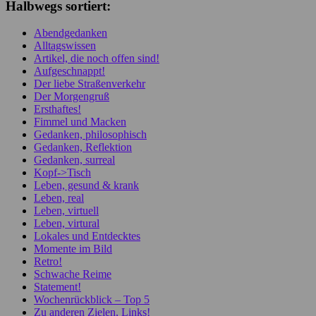
Halbwegs sortiert:
Abendgedanken
Alltagswissen
Artikel, die noch offen sind!
Aufgeschnappt!
Der liebe Straßenverkehr
Der Morgengruß
Ersthaftes!
Fimmel und Macken
Gedanken, philosophisch
Gedanken, Reflektion
Gedanken, surreal
Kopf->Tisch
Leben, gesund & krank
Leben, real
Leben, virtuell
Leben, virtural
Lokales und Entdecktes
Momente im Bild
Retro!
Schwache Reime
Statement!
Wochenrückblick – Top 5
Zu anderen Zielen, Links!