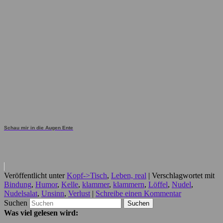
Schau mir in die Augen Ente
Veröffentlicht unter
Kopf->Tisch
,
Leben, real
|
Verschlagwortet mit
Bindung
,
Humor
,
Kelle
,
klammer
,
klammern
,
Löffel
,
Nudel
,
Nudelsalat
,
Unsinn
,
Verlust
|
Schreibe einen Kommentar
Suchen
Was viel gelesen wird: