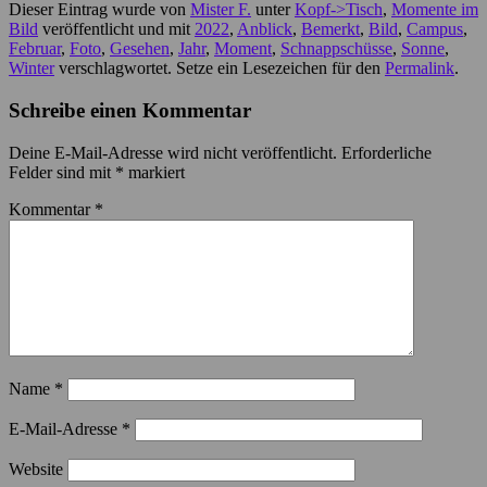
Dieser Eintrag wurde von
Mister F.
unter
Kopf->Tisch
,
Momente im
Bild
veröffentlicht und mit
2022
,
Anblick
,
Bemerkt
,
Bild
,
Campus
,
Februar
,
Foto
,
Gesehen
,
Jahr
,
Moment
,
Schnappschüsse
,
Sonne
,
Winter
verschlagwortet. Setze ein Lesezeichen für den
Permalink
.
Schreibe einen Kommentar
Deine E-Mail-Adresse wird nicht veröffentlicht.
Erforderliche
Felder sind mit
*
markiert
Kommentar
*
Name
*
E-Mail-Adresse
*
Website