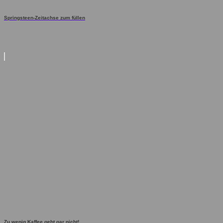
Springsteen-Zeitachse zum füllen
Zu wenig Kaffee geht gar nicht!