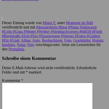
Dieser Eintrag wurde von
Mister F.
unter
Momente im Bild
veröffentlicht und mit
#desasterkreis #blog #Natur #Jahreszeit
#Grün #Grau #Winter #Weiher #Steinbachwiesen #64658 #Fürth
#Bergstraße #Zeit #See #Spaziergang #Wasser #Enten #Glatteis
#Eis #Glatt
,
Alltag
,
Auto
,
Beobachtung
,
Foto
,
Grashüpfer
,
Humor
,
Insekten
,
Natur
,
Polo
verschlagwortet. Setze ein Lesezeichen für
den
Permalink
.
Schreibe einen Kommentar
Deine E-Mail-Adresse wird nicht veröffentlicht.
Erforderliche
Felder sind mit
*
markiert
Kommentar
*