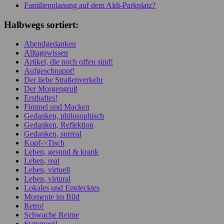
Familienplanung auf dem Aldi-Parkplatz?
Halbwegs sortiert:
Abendgedanken
Alltagswissen
Artikel, die noch offen sind!
Aufgeschnappt!
Der liebe Straßenverkehr
Der Morgengruß
Ersthaftes!
Fimmel und Macken
Gedanken, philosophisch
Gedanken, Reflektion
Gedanken, surreal
Kopf->Tisch
Leben, gesund & krank
Leben, real
Leben, virtuell
Leben, virtural
Lokales und Entdecktes
Momente im Bild
Retro!
Schwache Reime
Statement!