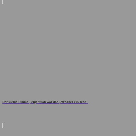
Der kleine Fimmel, eigentlich war das jetzt aber ein Test...