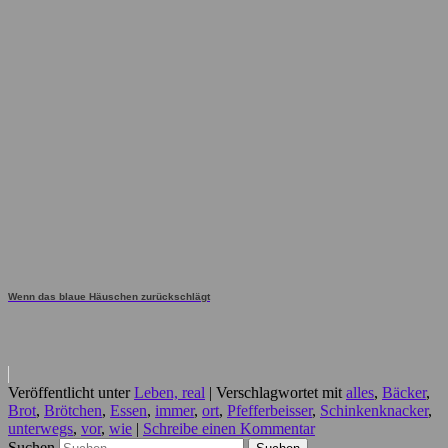
Wenn das blaue Häuschen zurückschlägt
Veröffentlicht unter
Leben, real
|
Verschlagwortet mit
alles
,
Bäcker
,
Brot
,
Brötchen
,
Essen
,
immer
,
ort
,
Pfefferbeisser
,
Schinkenknacker
,
unterwegs
,
vor
,
wie
|
Schreibe einen Kommentar
Suchen