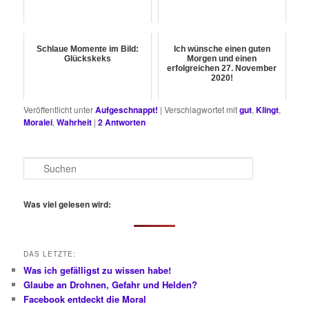
Schlaue Momente im Bild:
Ich wünsche einen guten
Glückskeks
Morgen und einen
erfolgreichen 27. November
2020!
Veröffentlicht unter
Aufgeschnappt!
|
Verschlagwortet mit
gut
,
Klingt
,
Moralei
,
Wahrheit
|
2
Antworten
S
u
c
h
Was viel gelesen wird:
e
n
DAS LETZTE:
Was ich gefälligst zu wissen habe!
Glaube an Drohnen, Gefahr und Helden?
Facebook entdeckt die Moral