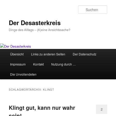
Zum
Zum
primären
sekundären
Such
Inhalt
Inhalt
springen
springen
Der Desasterkreis
Dinge des Alltags – (K)eine Ansichtssache?
Hauptmenü
Übersicht
Links zu anderen Seiten
Der Datenschutz
Impressum
Kontakt
Nutzung durch …
Die Unvollendeten
SCHLAGWORTARCHIV:
KLINGT
Klingt gut, kann nur wahr
2
sein!