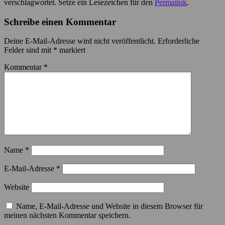
verschlagwortet. Setze ein Lesezeichen für den
Permalink
.
Schreibe einen Kommentar
Deine E-Mail-Adresse wird nicht veröffentlicht.
Erforderliche
Felder sind mit
*
markiert
Kommentar
*
Name
*
E-Mail-Adresse
*
Website
Name, E-Mail-Adresse und Website in diesem Browser für
meinen nächsten Kommentar speichern.