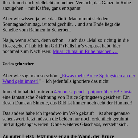
Ihr erinnert euch vielleicht an meinen Versuch, das Ganze in Ruhe
anzugehen – mit Kaffee, ganz entspannt.
Aber wir wissen ja, wie das läuft. Man nimmt sich den
Sonntagnachmittag, ist total gechillt… und am Ende liegt die
Scheibe vom Rahmen in Scherben.
Na ja, wenn schon, denn schon – auch das „Mal-so-richtig-in-die-
Hose-gehen“ hab ich im Griff! (Falls ihr’s verpasst habt, hier
nochmal zum Nachlesen:
Muss ich mal in Ruhe machen …
Und es geht weiter
Aber wie sagt man so schön: „
Etwas mehr Bruce Springsteen an der
Wand geht immer!
“ – Ich jedenfalls ignoriere das nicht.
Immerhin hab ich mir von
@mones_pencil_potpurr über FB / Insta
eine fantastische Zeichnung von Bruce Springsteen gesichert. Ein
riesen Dank an Simone, das Bild ist immer noch echt der Hammer!
Das andere habe ich irgendwo im Web gekauft – ist aber genauso
sehenswert. Jetzt müssen die beiden nur noch ordentlich gerahmt
und aufgehängt werden. Ohne weiteres Glaschaos, versteht sich.
Zu guter Letzt: Jetzt muss er an die Wand, der Bruce