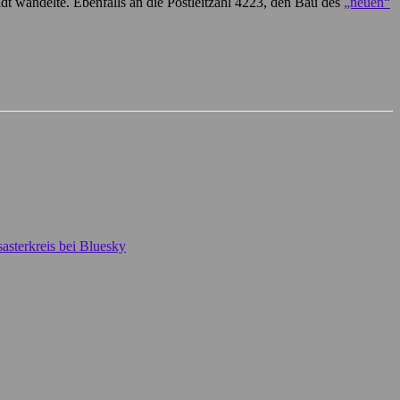
t wandelte. Ebenfalls an die Postleitzahl 4223, den Bau des
„neuen“