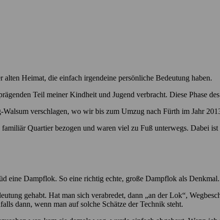
der alten Heimat, die einfach irgendeine persönliche Bedeutung haben.
rägenden Teil meiner Kindheit und Jugend verbracht. Diese Phase des
rg-Walsum verschlagen, wo wir bis zum Umzug nach Fürth im Jahr 2013
familiär Quartier bezogen und waren viel zu Fuß unterwegs. Dabei ist m
üd eine Dampflok. So eine richtig echte, große Dampflok als Denkmal.
Bedeutung gehabt. Hat man sich verabredet, dann „an der Lok“, Wegbesc
alls dann, wenn man auf solche Schätze der Technik steht.