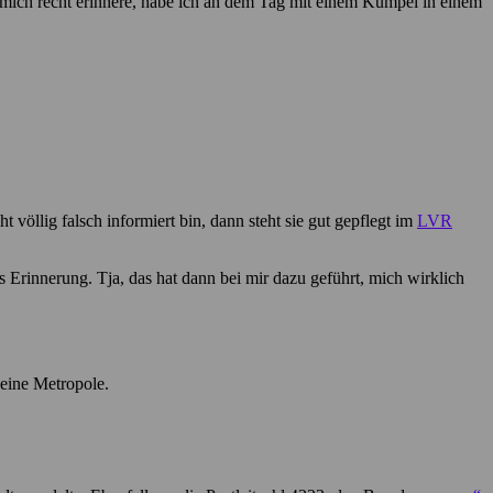
 mich recht erinnere, habe ich an dem Tag mit einem Kumpel in einem
 völlig falsch informiert bin, dann steht sie gut gepflegt im
LVR
 Erinnerung. Tja, das hat dann bei mir dazu geführt, mich wirklich
keine Metropole.