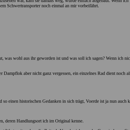
 anzusehen war, kam sie damals weg, wurde einfach abgebaut. Wenn ich
dem Schwertransporter noch einmal an mir vorbeifährt.
t, was wohl aus ihr geworden ist und was soll ich sagen? Wenn ich nicht
 Dampflok aber nicht ganz vergessen, ein einzelnes Rad dient noch als
 so einen historischen Gedanken in sich trägt, Voerde ist ja nun auch 
n, deren Handlungsort ich im Original kenne.