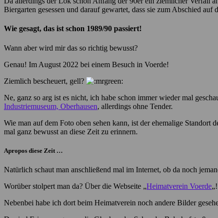
Da allerdings der Lok schon Anfang der 90er ein ziemlicher Verfall
Biergarten gesessen und darauf gewartet, dass sie zum Abschied auf 
Wie gesagt, das ist schon 1989/90 passiert!
Wann aber wird mir das so richtig bewusst?
Genau! Im August 2022 bei einem Besuch in Voerde!
Ziemlich bescheuert, gell?
Ne, ganz so arg ist es nicht, ich habe schon immer wieder mal geschau
Industriemuseum, Oberhausen
, allerdings ohne Tender.
Wie man auf dem Foto oben sehen kann, ist der ehemalige Standort der
mal ganz bewusst an diese Zeit zu erinnern.
Apropos diese Zeit …
Natürlich schaut man anschließend mal im Internet, ob da noch jemand
Worüber stolpert man da? Über die Webseite „
Heimatverein Voerde
„!
Nebenbei habe ich dort beim Heimatverein noch andere Bilder gesehe