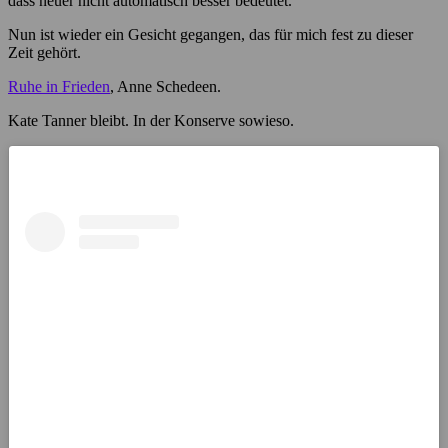
dass neuer nicht automatisch besser bedeutet.
Nun ist wieder ein Gesicht gegangen, das für mich fest zu dieser
Zeit gehört.
Ruhe in Frieden
, Anne Schedeen.
Kate Tanner bleibt. In der Konserve sowieso.