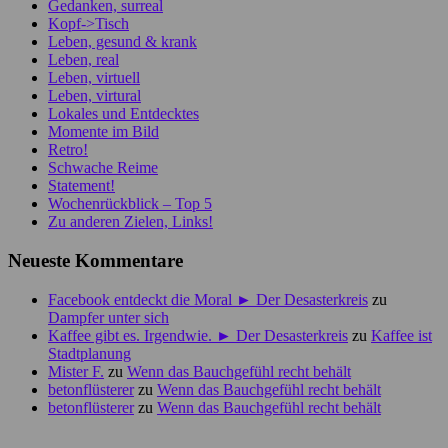
Gedanken, surreal
Kopf->Tisch
Leben, gesund & krank
Leben, real
Leben, virtuell
Leben, virtural
Lokales und Entdecktes
Momente im Bild
Retro!
Schwache Reime
Statement!
Wochenrückblick – Top 5
Zu anderen Zielen, Links!
Neueste Kommentare
Facebook entdeckt die Moral ► Der Desasterkreis
zu
Dampfer unter sich
Kaffee gibt es. Irgendwie. ► Der Desasterkreis
zu
Kaffee ist
Stadtplanung
Mister F.
zu
Wenn das Bauchgefühl recht behält
betonflüsterer
zu
Wenn das Bauchgefühl recht behält
betonflüsterer
zu
Wenn das Bauchgefühl recht behält