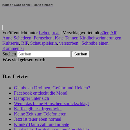
Kaffee? Ganz schnell, ganz einfach!
Veröffentlicht unter
Leben, real
|
Verschlagwortet mit
80er
,
Alf
,
Anne Schedeen
,
Fernsehen
,
Kate Tanner
,
Kindheitserinnerungen
,
Kultserie
,
RIP
,
Schauspielerin
,
verstorben
|
Schreibe einen
Kommentar
Suchen
Was viel gelesen wird:
Das Letzte:
Glaube an Drohnen, Gefahr und Helden?
Facebook entdeckt die Moral
Dampfer unter sich
Wenn das blaue Häuschen zurückschlägt
Kaffee gibt es. Irgendwie.
Keine Zeit zum Telefonieren
Jetzt ist teuer eben normal
Krank? Dann zahl und arbeite
Ich dachte, Turnhallen wären Geschichte