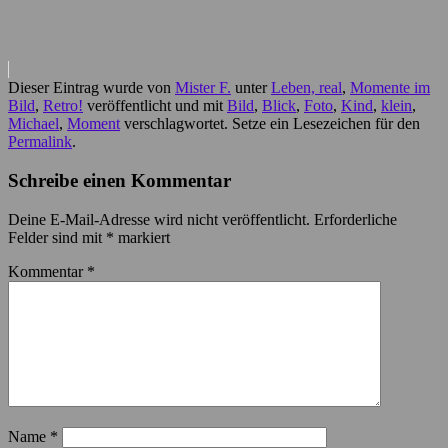
Dieser Eintrag wurde von
Mister F.
unter
Leben, real
,
Momente im
Bild
,
Retro!
veröffentlicht und mit
Bild
,
Blick
,
Foto
,
Kind
,
klein
,
Michael
,
Moment
verschlagwortet. Setze ein Lesezeichen für den
Permalink
.
Schreibe einen Kommentar
Deine E-Mail-Adresse wird nicht veröffentlicht.
Erforderliche
Felder sind mit
*
markiert
Kommentar
*
Name
*