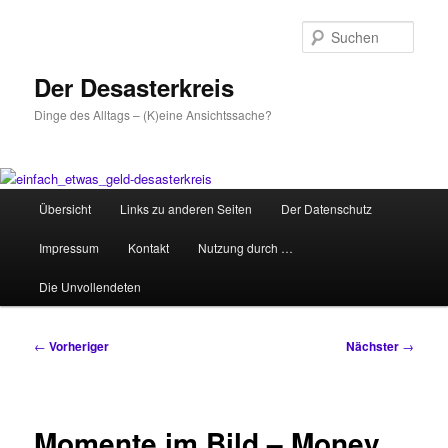
Zum
primären
Such
Inhalt
springen
Der Desasterkreis
Dinge des Alltags – (K)eine Ansichtssache?
Hauptmenü
Übersicht
Links zu anderen Seiten
Der Datenschutz
Impressum
Kontakt
Nutzung durch …
Die Unvollendeten
Beitragsnavigation
←
Vorheriger
Nächster
→
Momente im Bild – Money