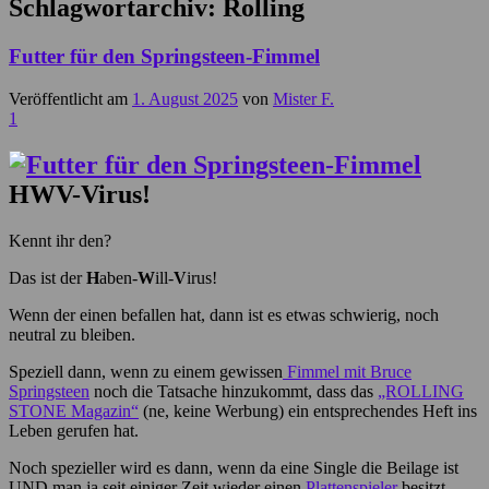
Schlagwortarchiv:
Rolling
Futter für den Springsteen-Fimmel
Veröffentlicht am
1. August 2025
von
Mister F.
1
HWV-Virus!
Kennt ihr den?
Das ist der
H
aben-
W
ill-
V
irus!
Wenn der einen befallen hat, dann ist es etwas schwierig, noch
neutral zu bleiben.
Speziell dann, wenn zu einem gewissen
Fimmel mit Bruce
Springsteen
noch die Tatsache hinzukommt, dass das
„ROLLING
STONE Magazin“
(ne, keine Werbung) ein entsprechendes Heft ins
Leben gerufen hat.
Noch spezieller wird es dann, wenn da eine Single die Beilage ist
UND man ja seit einiger Zeit wieder einen
Plattenspieler
besitzt.