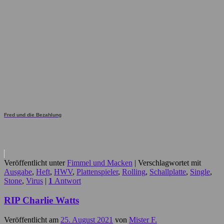
Fred und die Bezahlung
Veröffentlicht unter
Fimmel und Macken
|
Verschlagwortet mit
Ausgabe
,
Heft
,
HWV
,
Plattenspieler
,
Rolling
,
Schallplatte
,
Single
,
Stone
,
Virus
|
1
Antwort
RIP Charlie Watts
Veröffentlicht am
25. August 2021
von
Mister F.