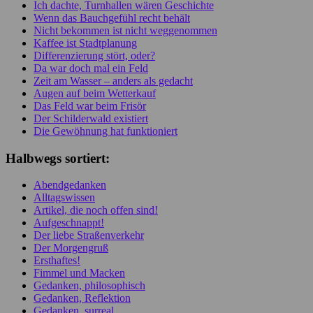
Ich dachte, Turnhallen wären Geschichte
Wenn das Bauchgefühl recht behält
Nicht bekommen ist nicht weggenommen
Kaffee ist Stadtplanung
Differenzierung stört, oder?
Da war doch mal ein Feld
Zeit am Wasser – anders als gedacht
Augen auf beim Wetterkauf
Das Feld war beim Frisör
Der Schilderwald existiert
Die Gewöhnung hat funktioniert
Halbwegs sortiert:
Abendgedanken
Alltagswissen
Artikel, die noch offen sind!
Aufgeschnappt!
Der liebe Straßenverkehr
Der Morgengruß
Ersthaftes!
Fimmel und Macken
Gedanken, philosophisch
Gedanken, Reflektion
Gedanken, surreal