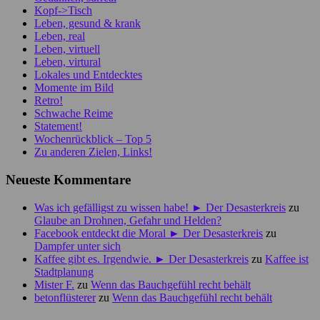
Kopf->Tisch
Leben, gesund & krank
Leben, real
Leben, virtuell
Leben, virtural
Lokales und Entdecktes
Momente im Bild
Retro!
Schwache Reime
Statement!
Wochenrückblick – Top 5
Zu anderen Zielen, Links!
Neueste Kommentare
Was ich gefälligst zu wissen habe! ► Der Desasterkreis
zu
Glaube an Drohnen, Gefahr und Helden?
Facebook entdeckt die Moral ► Der Desasterkreis
zu
Dampfer unter sich
Kaffee gibt es. Irgendwie. ► Der Desasterkreis
zu
Kaffee ist
Stadtplanung
Mister F.
zu
Wenn das Bauchgefühl recht behält
betonflüsterer
zu
Wenn das Bauchgefühl recht behält