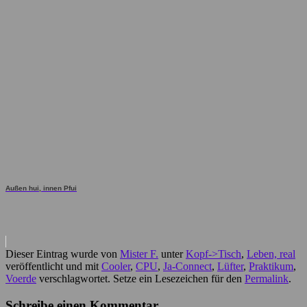
Außen hui, innen Pfui
Dieser Eintrag wurde von
Mister F.
unter
Kopf->Tisch
,
Leben, real
veröffentlicht und mit
Cooler
,
CPU
,
Ja-Connect
,
Lüfter
,
Praktikum
,
Voerde
verschlagwortet. Setze ein Lesezeichen für den
Permalink
.
Schreibe einen Kommentar