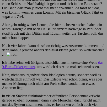
einen Schiss um Nachhaltigkeit geben und sich in den Bus setzen?
Die Bahn darf man ja nicht mal mehr erwähnen, da fährt halt das,
was kommt, wenn es denn kommt. Mit ein bisschen Glück, fährt es
sogar ans Ziel.
Aber gebt ruhig weiter Leuten, die hier nichts zu suchen haben ein
nettes Handgeld mit nach Hause, finanziert Radwege in Peru oder
stopft Euch mit den Diäten mal hübsch weiter die Taschen voll, das
mir schon klappen.
Nach vier Jahren kann da schon richtig was zusammenkommen und
dann kann ja jemand anders
den Mist klären
genau so weitermachen
…
Ich habe seinerzeit übrigens tatsächlich aus Interesse eine Weile
das
9-Euro-Ticket genutzt
, um wirklich das Auto mal stehenzulassen.
Nein, nicht aus irgendwelchen Ideologien heraus, sondern weil es
wirtschaftlich sinnvoll war. Das Erlebte war schon bizarr, was aber
meiner Meinung nach nicht am Preis selber, sondern an etwas
Anderem liegt:
In vielen Städten funktioniert der öffentliche Personennahverkehr
gerade so eben. Kommen dann viele Menschen dazu, bricht nicht
nur das System zusammen, nein, es bemerken einfach auch viel