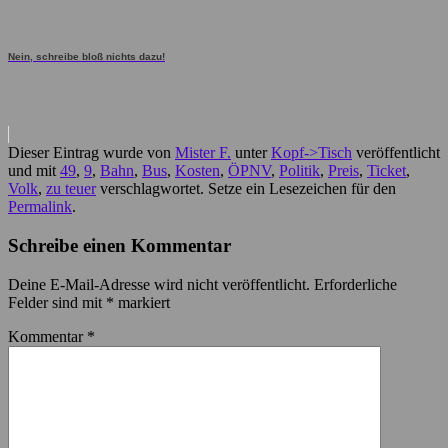
Nein, schreibe bloß nichts dazu!
Dieser Eintrag wurde von
Mister F.
unter
Kopf->Tisch
veröffentlicht
und mit
49
,
9
,
Bahn
,
Bus
,
Kosten
,
ÖPNV
,
Politik
,
Preis
,
Ticket
,
Volk
,
zu teuer
verschlagwortet. Setze ein Lesezeichen für den
Permalink
.
Schreibe einen Kommentar
Deine E-Mail-Adresse wird nicht veröffentlicht.
Erforderliche
Felder sind mit
*
markiert
Kommentar
*