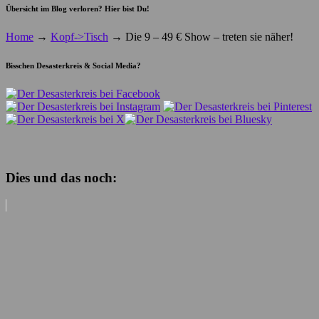
Übersicht im Blog verloren? Hier bist Du!
Home
→
Kopf->Tisch
→
Die 9 – 49 € Show – treten sie näher!
Bisschen Desasterkreis & Social Media?
Dies und das noch: