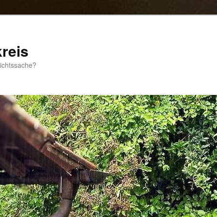
reis
sichtssache?