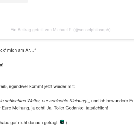
Ein Beitrag geteilt von Michael F. (@sesselphilosoph)
Leck‘ mich am Ar…“
a!
eiß, irgendwer kommt jetzt wieder mit:
ein schlechtes Wetter, nur schlechte Kleidung!
„, und ich bewundere E
ür Eure Meinung, ja echt! Ja! Toller Gedanke, tatsächlich!
habe gar nicht danach gefragt!
)