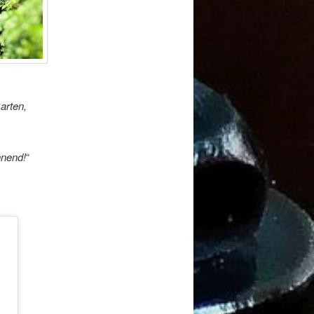
arten,
nnend!
“