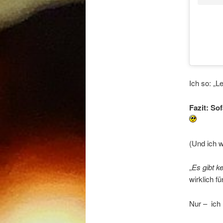
Ich so: „
Fazit: Sof
(Und ich w
„
Es gibt k
wirklich f
Nur – ich 