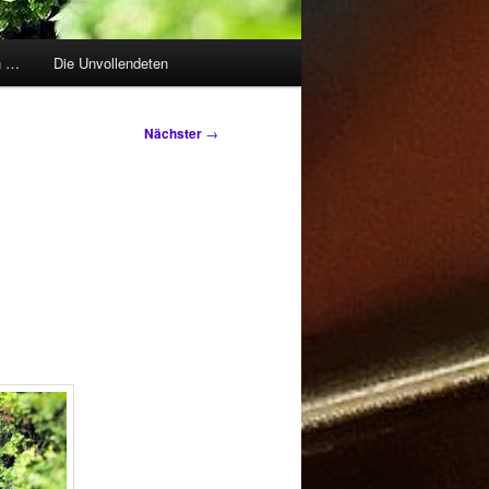
h …
Die Unvollendeten
Nächster
→