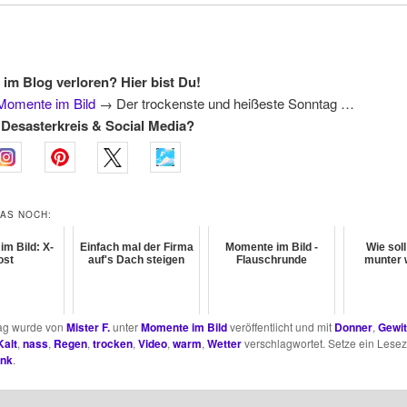
 im Blog verloren? Hier bist Du!
Momente im Bild
→
Der trockenste und heißeste Sonntag …
Desasterkreis & Social Media?
DAS NOCH:
m Bild: X-
Einfach mal der Firma
Momente im Bild -
Wie sol
ost
auf's Dach steigen
Flauschrunde
munter 
rag wurde von
Mister F.
unter
Momente im Bild
veröffentlicht und mit
Donner
,
Gewit
Kalt
,
nass
,
Regen
,
trocken
,
Video
,
warm
,
Wetter
verschlagwortet. Setze ein Lesez
ink
.