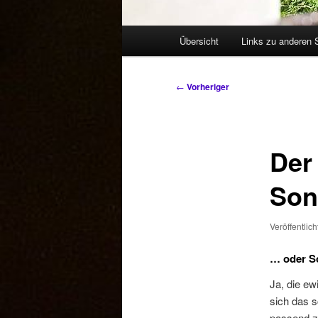
Hauptmenü
Übersicht
Links zu anderen 
Beitragsnavigation
←
Vorheriger
Der
Son
Veröffentlic
… oder So
Ja, die ew
sich das s
passend 