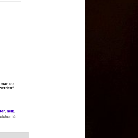
l man so
werden?
ter
,
heiß
,
eichen für