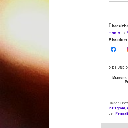
Übersicht
Home
→
Bisschen 
DIES UND 
Momente i
P
Dieser Eint
Instagram
,
den
Permal