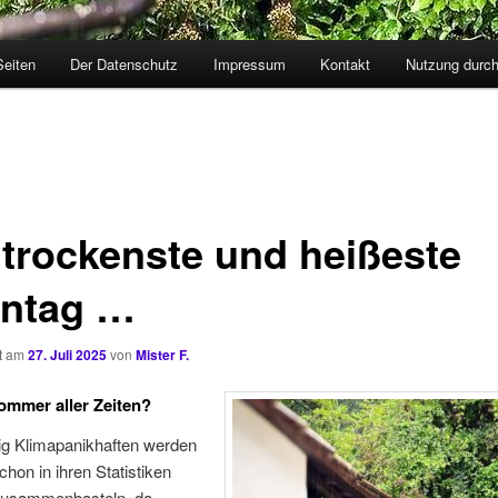
Seiten
Der Datenschutz
Impressum
Kontakt
Nutzung durc
 trockenste und heißeste
ntag …
ht am
27. Juli 2025
von
Mister F.
mmer aller Zeiten?
ig Klimapanikhaften werden
chon in ihren Statistiken
zusammenbasteln, da