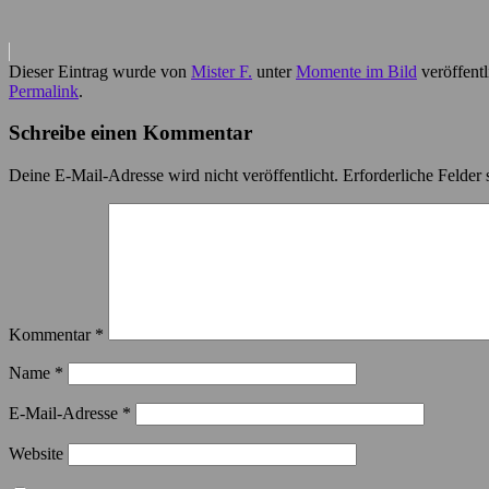
Dieser Eintrag wurde von
Mister F.
unter
Momente im Bild
veröffentl
Permalink
.
Schreibe einen Kommentar
Deine E-Mail-Adresse wird nicht veröffentlicht.
Erforderliche Felder 
Kommentar
*
Name
*
E-Mail-Adresse
*
Website