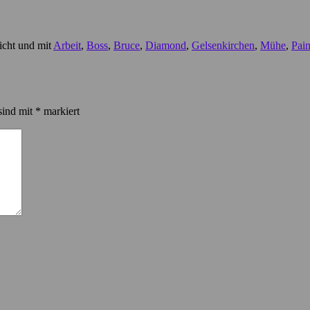
icht und mit
Arbeit
,
Boss
,
Bruce
,
Diamond
,
Gelsenkirchen
,
Mühe
,
Pain
sind mit
*
markiert