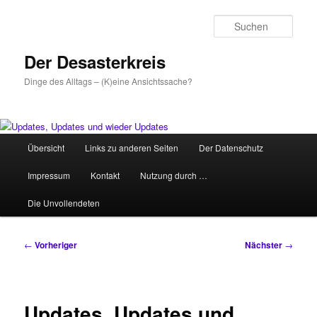
Zum
primären
Such
Inhalt
springen
Der Desasterkreis
Dinge des Alltags – (K)eine Ansichtssache?
Hauptmenü
Übersicht
Links zu anderen Seiten
Der Datenschutz
Impressum
Kontakt
Nutzung durch …
Die Unvollendeten
Beitragsnavigation
←
Vorheriger
Nächster
→
Updates, Updates und