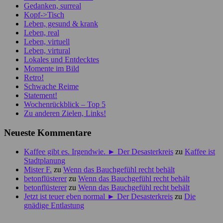
Gedanken, surreal
Kopf->Tisch
Leben, gesund & krank
Leben, real
Leben, virtuell
Leben, virtural
Lokales und Entdecktes
Momente im Bild
Retro!
Schwache Reime
Statement!
Wochenrückblick – Top 5
Zu anderen Zielen, Links!
Neueste Kommentare
Kaffee gibt es. Irgendwie. ► Der Desasterkreis
zu
Kaffee ist
Stadtplanung
Mister F.
zu
Wenn das Bauchgefühl recht behält
betonflüsterer
zu
Wenn das Bauchgefühl recht behält
betonflüsterer
zu
Wenn das Bauchgefühl recht behält
Jetzt ist teuer eben normal ► Der Desasterkreis
zu
Die
gnädige Entlastung