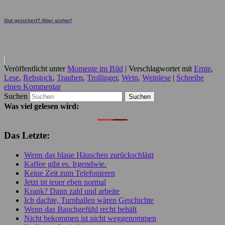
Gut gesichert? Aber sicher!
Veröffentlicht unter
Momente im Bild
|
Verschlagwortet mit
Ernte
,
Lese
,
Rebstock
,
Trauben
,
Trollinger
,
Wein
,
Weinlese
|
Schreibe
einen Kommentar
Suchen
Was viel gelesen wird:
Das Letzte:
Wenn das blaue Häuschen zurückschlägt
Kaffee gibt es. Irgendwie.
Keine Zeit zum Telefonieren
Jetzt ist teuer eben normal
Krank? Dann zahl und arbeite
Ich dachte, Turnhallen wären Geschichte
Wenn das Bauchgefühl recht behält
Nicht bekommen ist nicht weggenommen