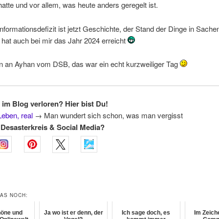
t hatte und vor allem, was heute anders geregelt ist.
nformationsdefizit ist jetzt Geschichte, der Stand der Dinge in Sache
fe hat auch bei mir das Jahr 2024 erreicht
n an Ayhan vom DSB, das war ein echt kurzweiliger Tag
 im Blog verloren? Hier bist Du!
Leben, real
→
Man wundert sich schon, was man vergisst
Desasterkreis & Social Media?
DAS NOCH:
höne und
Ja wo ist er denn, der
Ich sage doch, es
Im Zeich