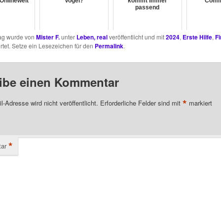
Onlinewelt
Vogel?
kommt immer
Comm
passend
rag wurde von
Mister F.
unter
Leben, real
veröffentlicht und mit
2024
,
Erste Hilfe
,
F
tet. Setze ein Lesezeichen für den
Permalink
.
ibe einen Kommentar
*
l-Adresse wird nicht veröffentlicht.
Erforderliche Felder sind mit
markiert
*
ar