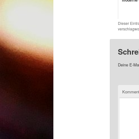
moderne 
Dieser Eint
verschlagwor
Schre
Deine E-Mai
Komment