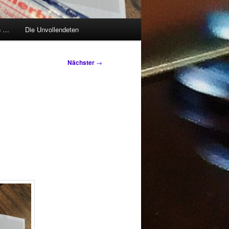
h …
Die Unvollendeten
Nächster
→