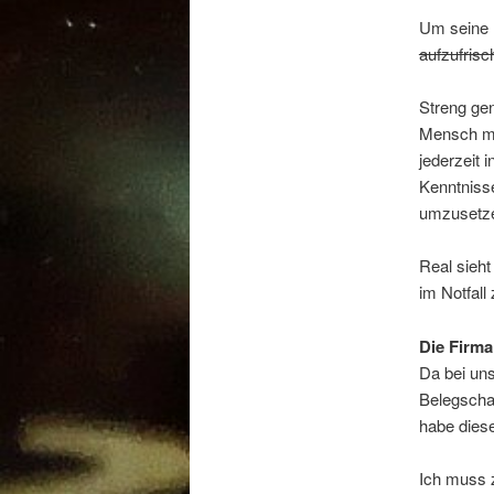
Um seine 
aufzufrisc
Streng ge
Mensch mi
jederzeit 
Kenntnisse 
umzusetz
Real sieht
im Notfall
Die Firma
Da bei uns
Belegschaf
habe dies
Ich muss z