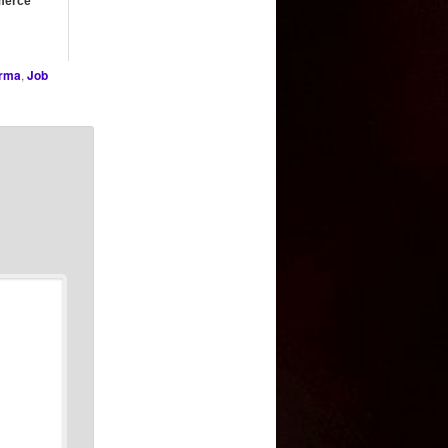
erce
irma
,
Job