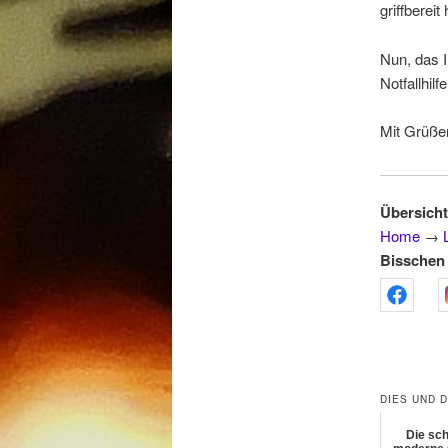
griffberei
Nun, das I
Notfallhil
Mit Grüße
Übersicht
Home
→
Bisschen 
DIES UND 
Die sc