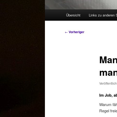
Hauptmenü
Übersicht
Links zu anderen 
Beitragsnavigation
←
Vorheriger
Man
man
Veröffentlic
Im Job, a
Warum fäh
Regel frei