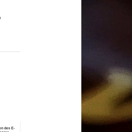
n
en des E-