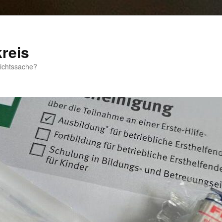
reis
sichtssache?