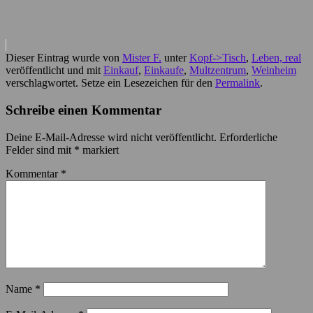
Dieser Eintrag wurde von
Mister F.
unter
Kopf->Tisch
,
Leben, real
veröffentlicht und mit
Einkauf
,
Einkaufe
,
Multzentrum
,
Weinheim
verschlagwortet. Setze ein Lesezeichen für den
Permalink
.
Schreibe einen Kommentar
Deine E-Mail-Adresse wird nicht veröffentlicht.
Erforderliche
Felder sind mit
*
markiert
Kommentar
*
Name
*