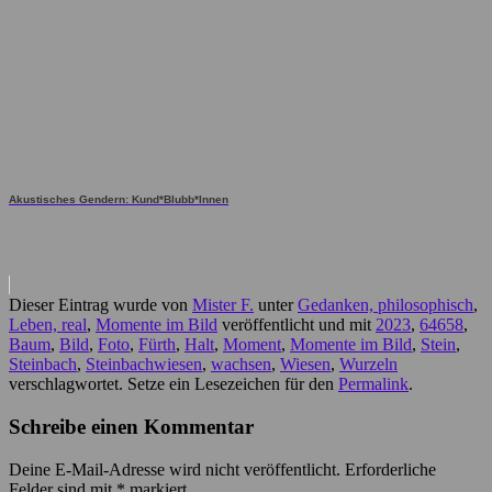
Akustisches Gendern: Kund*Blubb*Innen
Dieser Eintrag wurde von
Mister F.
unter
Gedanken, philosophisch
,
Leben, real
,
Momente im Bild
veröffentlicht und mit
2023
,
64658
,
Baum
,
Bild
,
Foto
,
Fürth
,
Halt
,
Moment
,
Momente im Bild
,
Stein
,
Steinbach
,
Steinbachwiesen
,
wachsen
,
Wiesen
,
Wurzeln
verschlagwortet. Setze ein Lesezeichen für den
Permalink
.
Schreibe einen Kommentar
Deine E-Mail-Adresse wird nicht veröffentlicht.
Erforderliche
Felder sind mit
*
markiert