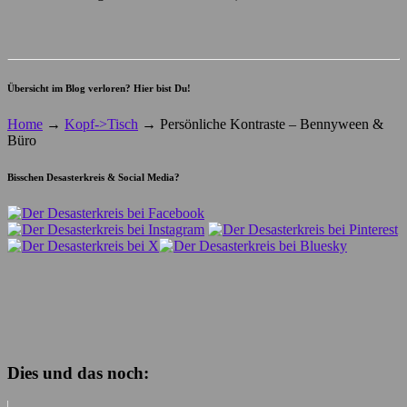
Übersicht im Blog verloren? Hier bist Du!
Home
→
Kopf->Tisch
→
Persönliche Kontraste – Bennyween &
Büro
Bisschen Desasterkreis & Social Media?
Dies und das noch: