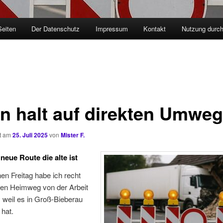
Seiten
Der Datenschutz
Impressum
Kontakt
Nutzung durc
n halt auf direkten Umwe
ht am
25. Juli 2025
von
Mister F.
neue Route die alte ist
n Freitag habe ich recht
den Heimweg von der Arbeit
 weil es in Groß-Bieberau
hat.