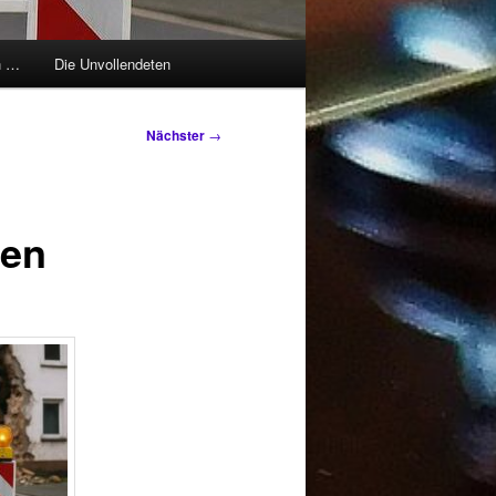
h …
Die Unvollendeten
Nächster
→
gen