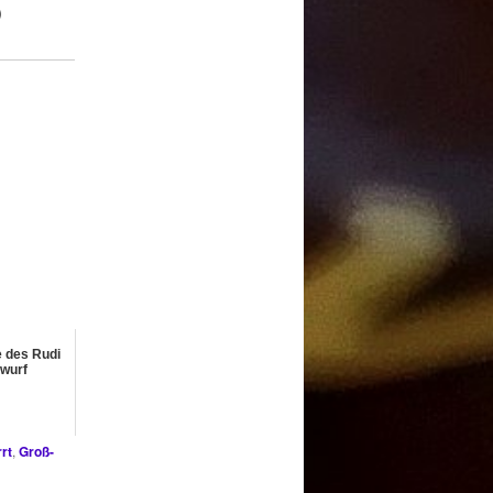
)
 des Rudi
wurf
rt
,
Groß-