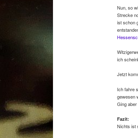
Nun, so wi
Strecke no
ist schon
entstand
Hessensc
Witzigerwe
ich schein
Jetzt komm
Ich fahre 
gewesen w
Ging aber 
Fazit:
Nichts ist