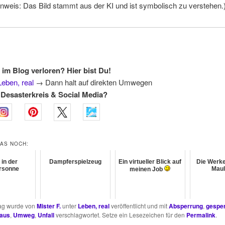
inweis: Das Bild stammt aus der KI und ist symbolisch zu verstehen.
 im Blog verloren? Hier bist Du!
Leben, real
→
Dann halt auf direkten Umwegen
Desasterkreis & Social Media?
DAS NOCH:
 in der
Dampferspielzeug
Ein virtueller Blick auf
Die Werke
rsonne
Maul
meinen Job
rag wurde von
Mister F.
unter
Leben, real
veröffentlicht und mit
Absperrung
,
gesper
aus
,
Umweg
,
Unfall
verschlagwortet. Setze ein Lesezeichen für den
Permalink
.