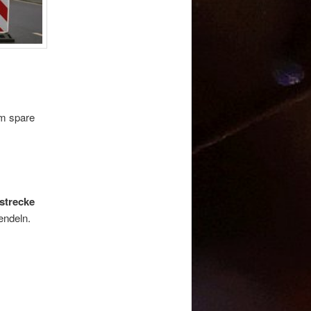
em spare
strecke
endeln.