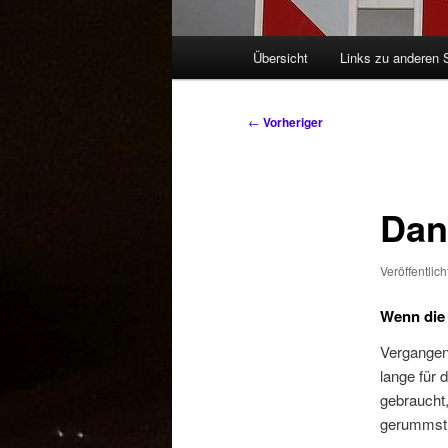
Hauptmenü
Übersicht
Links zu anderen 
Beitragsnavigation
←
Vorheriger
Dan
Veröffentlic
Wenn die 
Vergangene
lange für 
gebraucht,
gerummst 