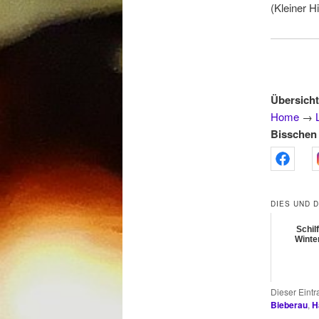
(Kleiner H
Übersicht
Home
→
Bisschen 
DIES UND 
Schilf
Winte
Dieser Eint
Bieberau
,
H