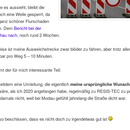
e es aussieht, bleibt die
ch eine Weile gesperrt, da
 ganz schöner Flurschaden
en. Dem
Bericht bei der
hau nach
, noch rund 2 Wochen.
ise ist meine Ausweichstrecke zwar blöder zu fahren, aber trotz all
bar pro Weg 5 – 10 Minuten.
t der für mich interessante Teil:
seitdem eine Umleitung, die eigentlich
meine ursprüngliche Wunsch
äre, als ich 2023 angefangen habe, regelmäßig zu RESIS-TEC zu p
damals nicht, weil bei Modau gefühlt jahrelang die Straße dicht war.
 so beschissen, dass es nicht doch zu irgendetwas gut ist