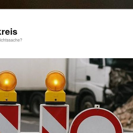
reis
sichtssache?