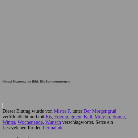
(Nass) Momente im Bild: Ein Sommermorgen
Dieser Eintrag wurde von
Mister F.
unter
Der Morgengruß
veröffentlicht und mit
Eis
,
Frieren
,
guten
,
Kalt
,
Morgen
,
Sonne
,
Winter
,
Wochenende
,
Wunsch
verschlagwortet. Setze ein
Lesezeichen für den
Permalink
.